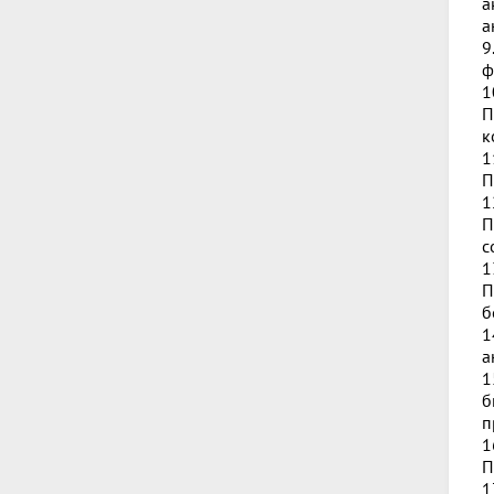
а
а
9
ф
1
П
к
1
П
1
П
с
1
П
б
1
а
1
б
п
1
П
1