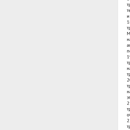
т
т
и
1
т
М
н
а
п
1
т
н
т
2
т
н
э
2
т
о
2
т