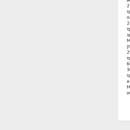
2
т
п
2
т
з
М
(
2
т
б
3
т
и
М
о