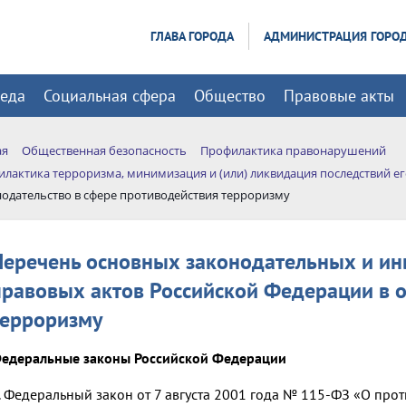
ГЛАВА ГОРОДА
АДМИНИСТРАЦИЯ ГОРО
реда
Социальная сфера
Общество
Правовые акты
ая
Общественная безопасность
Профилактика правонарушений
лактика терроризма, минимизация и (или) ликвидация последствий е
одательство в сфере противодействия терроризму
Перечень основных законодательных и и
правовых актов Российской Федерации в 
терроризму
едеральные законы Российской Федерации
. Федеральный закон от 7 августа 2001 года № 115-ФЗ «О про