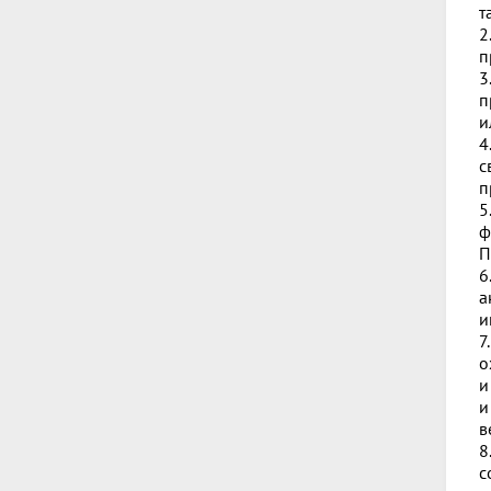
т
2
п
3
п
и
4
с
п
5
ф
П
6
а
и
7
о
и
и
в
8
с