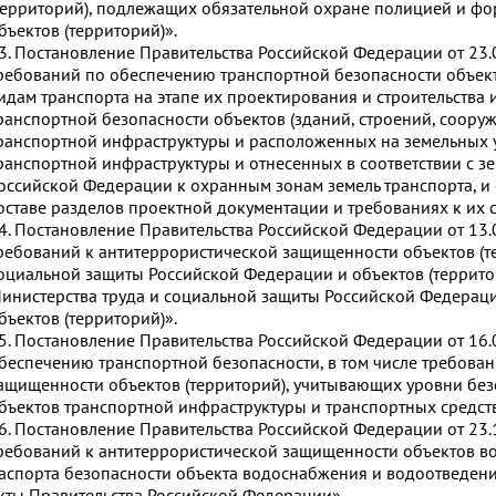
территорий), подлежащих обязательной охране полицией и фор
бъектов (территорий)».
3. Постановление Правительства Российской Федерации от 23
ребований по обеспечению транспортной безопасности объек
идам транспорта на этапе их проектирования и строительства
ранспортной безопасности объектов (зданий, строений, соору
ранспортной инфраструктуры и расположенных на земельных у
ранспортной инфраструктуры и отнесенных в соответствии с з
оссийской Федерации к охранным зонам земель транспорта, и
оставе разделов проектной документации и требованиях к их
4. Постановление Правительства Российской Федерации от 13
ребований к антитеррористической защищенности объектов (т
оциальной защиты Российской Федерации и объектов (территор
инистерства труда и социальной защиты Российской Федераци
бъектов (территорий)».
5. Постановление Правительства Российской Федерации от 16
беспечению транспортной безопасности, в том числе требован
ащищенности объектов (территорий), учитывающих уровни без
бъектов транспортной инфраструктуры и транспортных средств
6. Постановление Правительства Российской Федерации от 23
ребований к антитеррористической защищенности объектов в
аспорта безопасности объекта водоснабжения и водоотведени
кты Правительства Российской Федерации».