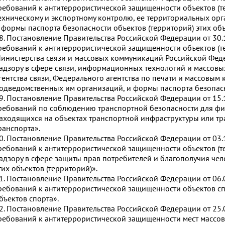
ребований к антитеррористической защищенности объектов (
ехническому и экспортному контролю, ее территориальных ор
 формы паспорта безопасности объектов (территорий) этих объ
8. Постановление Правительства Российской Федерации от 30
ребований к антитеррористической защищенности объектов (т
инистерства связи и массовых коммуникаций Российской Фед
адзору в сфере связи, информационных технологий и массов
гентства связи, Федерального агентства по печати и массовым
одведомственных им организаций, и формы паспорта безопасно
9. Постановление Правительства Российской Федерации от 15
ребований по соблюдению транспортной безопасности для фи
аходящихся на объектах транспортной инфраструктуры или тр
ранспорта».
0. Постановление Правительства Российской Федерации от 03
ребований к антитеррористической защищенности объектов (
адзору в сфере защиты прав потребителей и благополучия че
тих объектов (территорий)».
1. Постановление Правительства Российской Федерации от 06
ребований к антитеррористической защищенности объектов с
бъектов спорта».
2. Постановление Правительства Российской Федерации от 25
ребований к антитеррористической защищенности мест массо