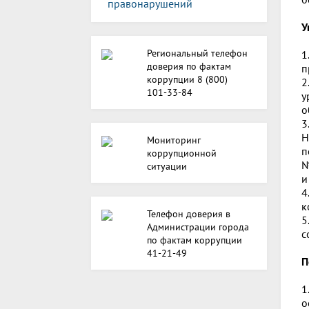
правонарушений
У
Региональный телефон
1
доверия по фактам
п
коррупции 8 (800)
2
101-33-84
у
о
3
Н
Мониторинг
п
коррупционной
№
ситуации
и
4
к
Телефон доверия в
5
Администрации города
с
по фактам коррупции
41-21-49
П
1
о