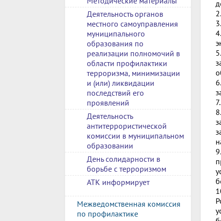
Методические материалы
д
2
Деятельность органов
3
местного самоуправления
4
муниципального
э
образования по
5
реализации полномочий в
з
области профилактики
о
терроризма, минимизации
6
и (или) ликвидации
з
последствий его
7
проявлений
8
Деятельность
з
антитеррористической
з
комиссии в муниципальном
н
образовании
9
День солидарности в
п
борьбе с терроризмом
у
б
АТК информирует
1
Р
Межведомственная комиссия
у
по профилактике
б