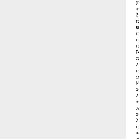
(
о
2
т
в
т
т
т
Р
с
2
т
с
М
о
2
о
з
о
2
т
п
а