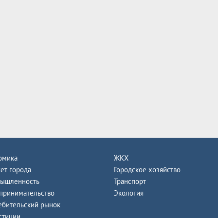
омика
ЖКХ
ет города
Городское хозяйство
ышленность
Транспорт
принимательство
Экология
ебительский рынок
стиции