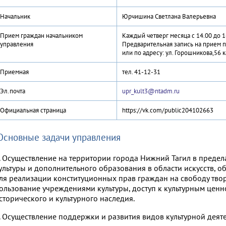
Начальник
Юрчишина Светлана Валерьевна
Прием граждан начальником
Каждый четверг месяца с 14.00 до 16
управления
Предварительная запись на прием п
или по адресу: ул. Горошникова,56 к
Приемная
тел. 41-12-31
Эл.почта
upr_kult3@ntadm.ru
Официальная страница
https://vk.com/public204102663
Основные задачи управления
. Осуществление на территории города Нижний Тагил в предел
ультуры и дополнительного образования в области искусств,
ля реализации конституционных прав граждан на свободу творч
ользование учреждениями культуры, доступ к культурным цен
сторического и культурного наследия.
. Осуществление поддержки и развития видов культурной деятел