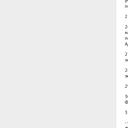
у
п
2
2
н
п
А
2
з
2
э
2
3
Ф
3
-