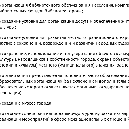
) организация библиотечного обслуживания населения, компл
иблиотечных фондов библиотек города;
) создание условий для организации досуга и обеспечения жи
ультуры;
) создание условий для развития местного традиционного нар
частие в сохранении, возрождении и развитии народных худо
) сохранение, использование и популяризация объектов культ
ультуры), находящихся в собственности города, охрана объект
стории и культуры) местного (муниципального) значения, рас
) организация предоставления дополнительного образования 
бразовательных организациях (за исключением дополнительн
беспечение которого осуществляется органами государственно
едерации);
) создание музеев города;
) оказание содействия национально-культурному развитию на
еализации мероприятий в сфере межнациональных отношений