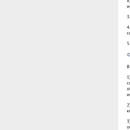
8
и
3
4
с
5
Ф
В
1
с
о
и
2
к
3
о