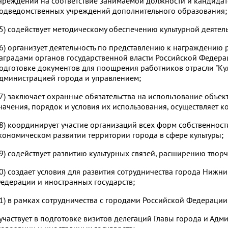
чреждений на соответствие занимаемой должности и кандидат
одведомственных учреждений дополнительного образования;
5) содействует методическому обеспечению культурной деятел
6) организует деятельность по представлению к награждению р
аградами органов государственной власти Российской Федера
одготовке документов для поощрения работников отрасли "Кул
дминистрацией города и управлением;
7) заключает охранные обязательства на использование объек
начения, порядок и условия их использования, осуществляет к
8) координирует участие организаций всех форм собственност
кономическом развитии территории города в сфере культуры;
9) содействует развитию культурных связей, расширению творч
0) создает условия для развития сотрудничества города Нижни
едерации и иностранных государств;
1) в рамках сотрудничества с городами Российской Федерации
 участвует в подготовке визитов делегаций Главы города и Ад