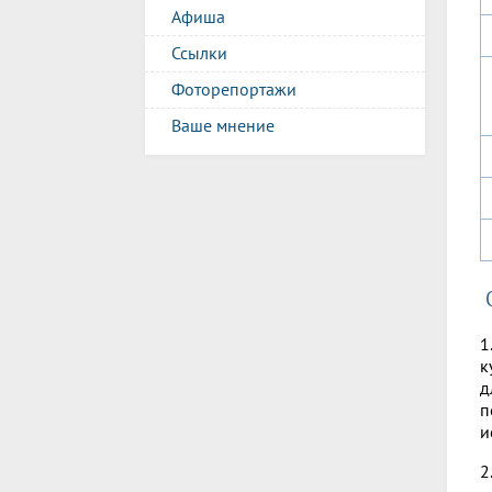
Афиша
Ссылки
Фоторепортажи
Ваше мнение
1
к
д
п
и
2