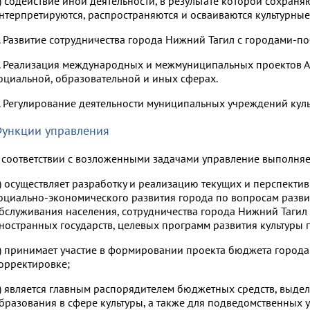
) содействие иной деятельности, в результате которой сохраняю
нтерпретируются, распространяются и осваиваются культурные
. Развитие сотрудничества города Нижний Тагил с городами-п
. Реализация международных и межмуниципальных проектов А
оциальной, образовательной и иных сферах.
. Регулирование деятельности муниципальных учреждений куль
ункции управления
 соответствии с возложенными задачами управление выполня
) осуществляет разработку и реализацию текущих и перспект
оциально-экономического развития города по вопросам развит
бслуживания населения, сотрудничества города Нижний Тагил
ностранных государств, целевых программ развития культуры 
) принимает участие в формировании проекта бюджета города 
орректировке;
) является главным распорядителем бюджетных средств, выдел
бразования в сфере культуры, а также для подведомственных