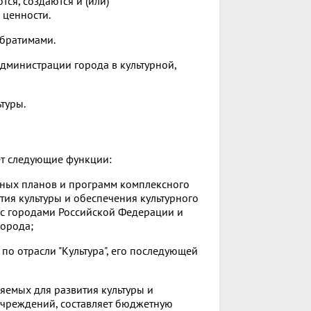
тся, создаются и (или)
 ценности.
обратимами.
дминистрации города в культурной,
туры.
ет следующие функции:
ивных планов и программ комплексного
ия культуры и обеспечения культурного
 с городами Российской Федерации и
города;
по отрасли "Культура", его последующей
яемых для развития культуры и
 учреждений, составляет бюджетную