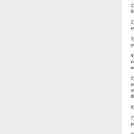
1
б
2
к
3
у
4
к
и
5
о
о
Ф
6
7
р