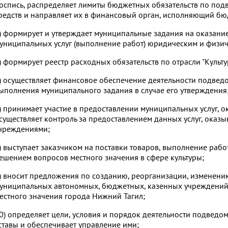
оспись, распределяет лимиты бюджетных обязательств по по
редств и направляет их в финансовый орган, исполняющий бю
) формирует и утверждает муниципальные задания на оказан
униципальных услуг (выполнение работ) юридическим и физи
) формирует реестр расходных обязательств по отрасли "Культу
) осуществляет финансовое обеспечение деятельности подвед
ыполнения муниципального задания в случае его утверждения
) принимает участие в предоставлении муниципальных услуг, о
существляет контроль за предоставлением данных услуг, ока
чреждениями;
) выступает заказчиком на поставки товаров, выполнение работ
ешением вопросов местного значения в сфере культуры;
) вносит предложения по созданию, реорганизации, изменен
униципальных автономных, бюджетных, казенных учреждений
естного значения города Нижний Тагил;
0) определяет цели, условия и порядок деятельности подведо
ставы и обеспечивает управление ими;