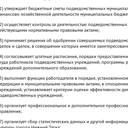
1) утверждает бюджетные сметы подведомственных муниципа
инансово-хозяйственной деятельности муниципальных бюдже
2) осуществляет контроль за деятельностью подведомственных
ействующими нормативными правовыми актами;
3) принимает решения об одобрении совершаемых подведом
делок и сделок, в совершении которых имеется заинтересованн
4) согласовывает штатные расписания, порядки предоставлени
руда работников подведомственных учреждений, программы 
чреждений дополнительного образования;
5) выполняет функции работодателя в порядке, установленно
едерации и муниципальными правовыми актами, в отношении
чреждений, устанавливает критерии оценки эффективности де
одведомственных учреждений;
6) организует профессиональное и дополнительное професси
правления;
7) организует сбор статистических данных и другой информа
ультуры города Нижний Тагил;