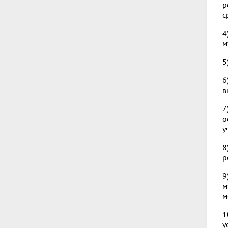
р
с
4
м
5
6
в
7
о
у
8
р
9
м
м
1
у