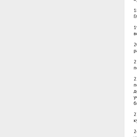
1
Г
1
в
2
р
2
п
2
п
д
у
б
2
к
2