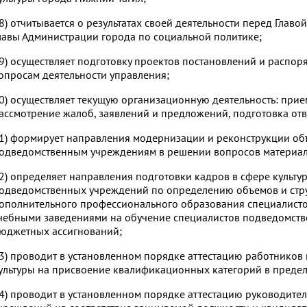
8) отчитывается о результатах своей деятельности перед Главо
лавы Администрации города по социальной политике;
9) осуществляет подготовку проектов постановлений и распо
опросам деятельности управления;
0) осуществляет текущую организационную деятельность: при
ассмотрение жалоб, заявлений и предложений, подготовка отв
1) формирует направления модернизации и реконструкции объ
одведомственным учреждениям в решении вопросов материал
2) определяет направления подготовки кадров в сфере культу
одведомственных учреждений по определению объемов и стру
ополнительного профессионального образования специалисто
чебными заведениями на обучение специалистов подведомств
юджетных ассигнований;
3) проводит в установленном порядке аттестацию работнико
ультуры на присвоение квалификационных категорий в предел
4) проводит в установленном порядке аттестацию руководит