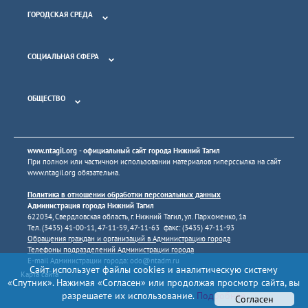
ГОРОДСКАЯ СРЕДА
СОЦИАЛЬНАЯ СФЕРА
ОБЩЕСТВО
www.ntagil.org
- официальный сайт города Нижний Тагил
При полном или частичном использовании материалов гиперссылка на сайт
www.ntagil.org
обязательна.
Политика в отношении обработки персональных данных
Администрация города Нижний Тагил
622034, Свердловская область, г. Нижний Тагил, ул. Пархоменко, 1а
Тел. (3435) 41-00-11, 47-11-59, 47-11-63 факс: (3435) 47-11-93
Обращения граждан и организаций в Администрацию города
Телефоны подразделений Администрации города
E-mail Администрации города:
odo@ntadm.ru
Сайт использует файлы cookies и аналитическую систему
Карта сайта
«Спутник». Нажимая «Согласен» или продолжая просмотр сайта, вы
разрешаете их использование.
Подробнее
Согласен