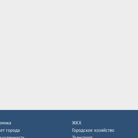
омика
ЖКХ
ет города
Городское хозяйство
ышленность
Транспорт