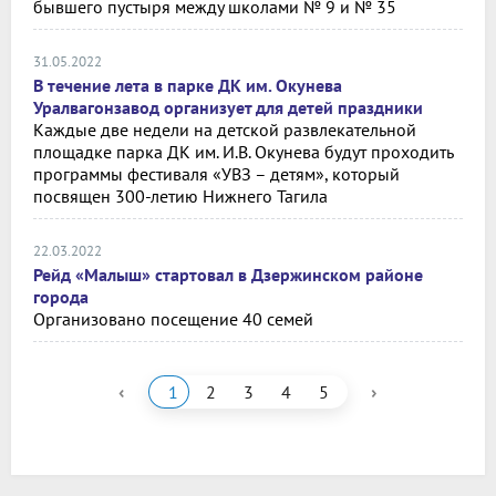
бывшего пустыря между школами № 9 и № 35
31.05.2022
В течение лета в парке ДК им. Окунева
Уралвагонзавод организует для детей праздники
Каждые две недели на детской развлекательной
площадке парка ДК им. И.В. Окунева будут проходить
программы фестиваля «УВЗ – детям», который
посвящен 300-летию Нижнего Тагила
22.03.2022
Рейд «Малыш» стартовал в Дзержинском районе
города
Организовано посещение 40 семей
‹
›
1
2
3
4
5