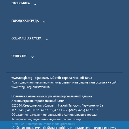
ЭКОНОМИКА
ГОРОДСКАЯ СРЕДА
СОЦИАЛЬНАЯ СФЕРА
ОБЩЕСТВО
www.ntagil.org
- официальный сайт города Нижний Тагил
При полном или частичном использовании материалов гиперссылка на сайт
www.ntagil.org
обязательна.
Политика в отношении обработки персональных данных
Администрация города Нижний Тагил
622034, Свердловская область, г. Нижний Тагил, ул. Пархоменко, 1а
Тел. (3435) 41-00-11, 47-11-59, 47-11-63 факс: (3435) 47-11-93
Обращения граждан и организаций в Администрацию города
Телефоны подразделений Администрации города
E-mail Администрации города:
odo@ntadm.ru
Сайт использует файлы cookies и аналитическую систему