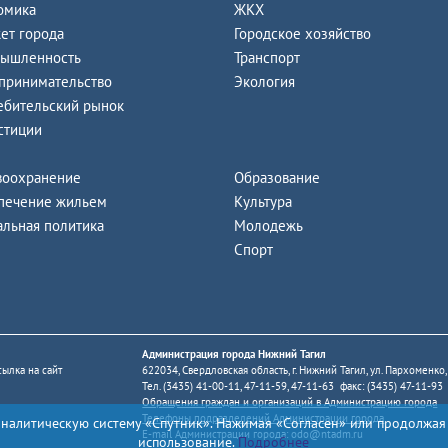
омика
ЖКХ
ет города
Городское хозяйство
ышленность
Транспорт
принимательство
Экология
ебительский рынок
стиции
воохранение
Образование
печение жильем
Культура
альная политика
Молодежь
Спорт
Администрация города Нижний Тагил
ылка на сайт
622034, Свердловская область, г. Нижний Тагил, ул. Пархоменко,
Тел. (3435) 41-00-11, 47-11-59, 47-11-63 факс: (3435) 47-11-93
Обращения граждан и организаций в Администрацию города
Телефоны подразделений Администрации города
аналитическую систему «Спутник». Нажимая «Согласен» или продолжая
E-mail Администрации города:
odo@ntadm.ru
использование.
Подробнее