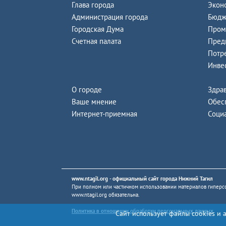
Глава города
Экон
Администрация города
Бюдж
Городская Дума
Пром
Счетная палата
Пред
Потр
Инве
О городе
Здра
Ваше мнение
Обес
Интернет-приемная
Соци
www.ntagil.org
- официальный сайт города Нижний Тагил
При полном или частичном использовании материалов гиперсс
www.ntagil.org
обязательна.
Политика в отношении обработки персональных данных
Сайт использует файлы cookies и 