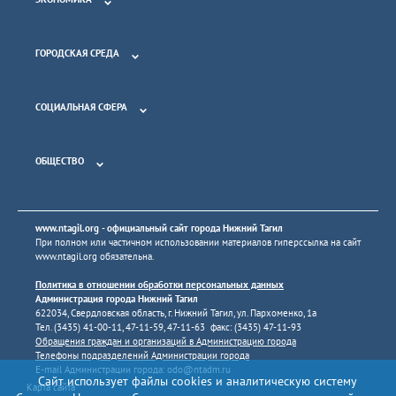
ГОРОДСКАЯ СРЕДА
СОЦИАЛЬНАЯ СФЕРА
ОБЩЕСТВО
www.ntagil.org
- официальный сайт города Нижний Тагил
При полном или частичном использовании материалов гиперссылка на сайт
www.ntagil.org
обязательна.
Политика в отношении обработки персональных данных
Администрация города Нижний Тагил
622034, Свердловская область, г. Нижний Тагил, ул. Пархоменко, 1а
Тел. (3435) 41-00-11, 47-11-59, 47-11-63 факс: (3435) 47-11-93
Обращения граждан и организаций в Администрацию города
Телефоны подразделений Администрации города
E-mail Администрации города:
odo@ntadm.ru
Сайт использует файлы cookies и аналитическую систему
Карта сайта