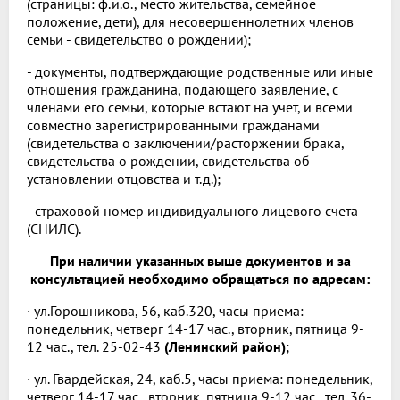
(страницы: ф.и.о., место жительства, семейное
положение, дети), для несовершеннолетних членов
семьи - свидетельство о рождении);
- документы, подтверждающие родственные или иные
отношения гражданина, подающего заявление, с
членами его семьи, которые встают на учет, и всеми
совместно зарегистрированными гражданами
(свидетельства о заключении/расторжении брака,
свидетельства о рождении, свидетельства об
установлении отцовства и т.д.);
- страховой номер индивидуального лицевого счета
(СНИЛС).
При наличии указанных выше документов и за
консультацией необходимо обращаться по адресам:
· ул.Горошникова, 56, каб.320, часы приема:
понедельник, четверг 14-17 час., вторник, пятница 9-
12 час., тел. 25-02-43
(Ленинский район)
;
· ул. Гвардейская, 24, каб.5, часы приема: понедельник,
четверг 14-17 час., вторник, пятница 9-12 час., тел. 36-