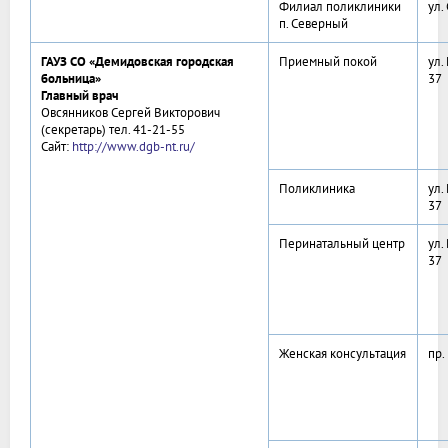
Филиал поликлиники
ул.
п. Северный
ГАУЗ СО «Демидовская городская
Приемный покой
ул.
больница»
37
Главный врач
Овсянников Сергей Викторович
(секретарь) тел. 41-21-55
Сайт:
http://www.dgb-nt.ru/
Поликлиника
ул.
37
Перинатальный центр
ул.
37
Женская консультация
пр.