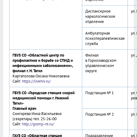
Диспансерное
ул.
наркологическое
отделение
Амбулаторная
ул.
психотерапевтическая
служба
ГБУЗ СО «Областной центр по
Филиал
ул.
профилактике и борьбе со СПИД и
в Горнозаводском
инфекционными заболеваниями»,
управленческом
филиал г. Н. Тагил
округе
Каргаполова Оксана Николаевна
Сайт:
https://livehiv.ru/
ГБУЗ СО «Городская станция скорой
Подстанция № 1
ул.
медицинской помощи г. Нижний
рев
Тагил»
Главный врач
Снигирева Инна Васильевна
Подстанция № 2
ул.
(секретарь) тел. 25-26-00
Сайт:
http://gssmp-nt.ru/
ГАУЗ СО «Областная станция
Подразделение
ул.