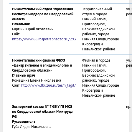
Нижнетагильский отдел Управления
Территориальный
ул.
Роспотребнадзора по Свердловской
отдел в городе
рев
области
Нижний Тагил,
Начальник
Пригородном,
Бармин Юрий Яковлевич
Верхнесалдинском
Сайт:
районах, городе
https://www.66.rospotrebnadzor.ru/293
Нижняя Салда, городе
Кировград и
Невьянском районе
Нижнетагильский филиал ФБУЗ
Филиал в городе
ул.
«Центр гигиены и эпидемиологии в
Нижний Тагил,
рев
Свердловской области»
Пригородном,
Главный врач
Верхнесалдинском
Ромашина Елена Николаевна
районах, городе
Сайт:
http://www.fbuz66.ru/ter/n_tagil/
Нижняя Салда, городе
Кировград и
Невьянском районе
Экспертный состав № 7 ФКУ ГБ МСЭ
пр.
по Свердловской области Минтруда
РФ
Руководитель
Губа Лидия Николаевна