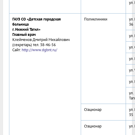
ул.
ГАУЗ СО «Детская городская
Поликлиники
ул.
больница
36
г. Нижний Тагил»
Главный врач
ул.
Клейменов Дмитрий Михайлович
(секретарь) тел. 38-46-56
ул.
Сайт:
http://www.dgbnt.ru/
ул.
ул.
ул.
ул.
Таг
Стационар
ул.
35
Стационар
ул.