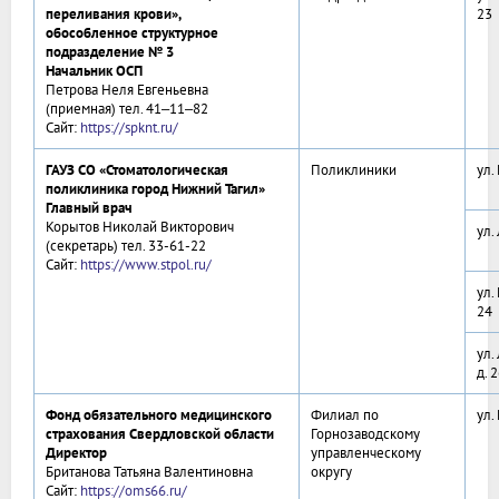
переливания крови»,
23
обособленное структурное
подразделение № 3
Начальник ОСП
Петрова Неля Евгеньевна
(приемная) тел. 41‒11‒82
Сайт:
https://spknt.ru/
ГАУЗ СО «Стоматологическая
Поликлиники
ул.
поликлиника город Нижний Тагил»
Главный врач
Корытов Николай Викторович
ул.
(секретарь) тел. 33-61-22
Сайт:
https://www.stpol.ru/
ул.
24
ул.
д. 
Фонд обязательного медицинского
Филиал по
ул.
страхования Свердловской области
Горнозаводскому
Директор
управленческому
Британова Татьяна Валентиновна
округу
Сайт:
https://oms66.ru/