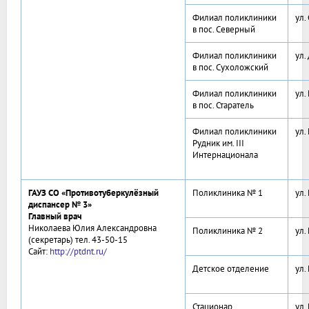
Филиал поликлиники
ул.
в пос. Северный
Филиал поликлиники
ул.
в пос. Сухоложский
Филиал поликлиники
ул.
в пос. Старатель
Филиал поликлиники
ул.
Рудник им. III
Интернационала
ГАУЗ СО «Противотуберкулёзный
Поликлиника № 1
ул.
диспансер № 3»
Главный врач
Николаева Юлия Александровна
Поликлиника № 2
ул.
(секретарь) тел. 43-50-15
Сайт:
http://ptdnt.ru/
Детское отделение
ул.
Стационар
ул.