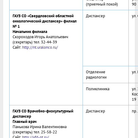
(приемный покой)
90
ГАУЗ СО «Свердловский областной
Диспансер
ул.
онкологический диспансер» филиал
№ 1
Начальник филиала
Скороходов Игорь Анатольевич
(секретарь) тел. 32-44-39
Сайт:
http://nt.uralonco.ru/
Отделение
ул.
радиологии
Поликлиника
ул.
Кос
19
ГАУЗ СО Врачебно-физкультурный
Диспансер
пр.
диспансер
Главный врач
Панькова Ирина Валентиновна
(секретарь) тел. 25-58-22
Сайт:
http://vfd-nt.ru/