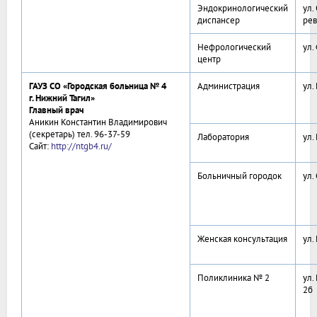
Эндокринологический
ул.
диспансер
рев
Нефрологический
ул.
центр
ГАУЗ СО «Городская больница № 4
Администрация
ул.
г. Нижний Тагил»
Главный врач
Аникин Константин Владимирович
(секретарь) тел. 96-37-59
Лаборатория
ул.
Сайт:
http://ntgb4.ru/
Больничный городок
ул.
Женская консультация
ул.
Поликлиника № 2
ул.
2б