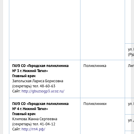
ул.
(Ру
ГАУЗ СО «Городская поликлиника
Поликлиника
Лип
№ 3 г. Нижний Тагил»
Главный врач
Запольская Лариса Борисовна
(секретарь) тел. 48-60-63
Сайт:
http://gbuzsogp3.ucoz.ru/
ГАУЗ СО «Городская поликлиника
Поликлиники
ул.
№ 4 г. Нижний Тагил»
Главный врач
Климова Жанна Сергеевна
ул.
(секретарь) тел. 41-04-12
Сайт:
http://гп4.рф/