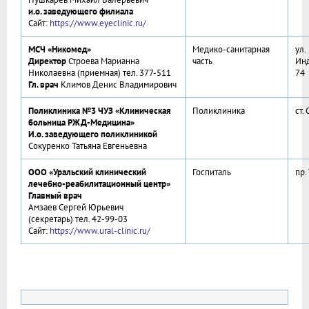
и.о. заведующего филиала
Сайт:
https://www.eyeclinic.ru/
МСЧ «Никомед»
Медико-санитарная
ул.
Директор
Строева Марианна
часть
Инд
Николаевна
(приемная) тел. 377-511
74
Гл. врач
Климов Денис Владимирович
Поликлиника №3 ЧУЗ «Клиническая
Поликлиника
ст.
больница РЖД-Медицина»
И.о. заведующего поликлиникой
Сокуренко Татьяна Евгеньевна
ООО «Уральский клинический
Госпиталь
пр.
лечебно-реабилитационный центр»
Главный врач
Амзаев Сергей Юрьевич
(секретарь) тел. 42-99-03
Сайт:
https://www.ural-clinic.ru/