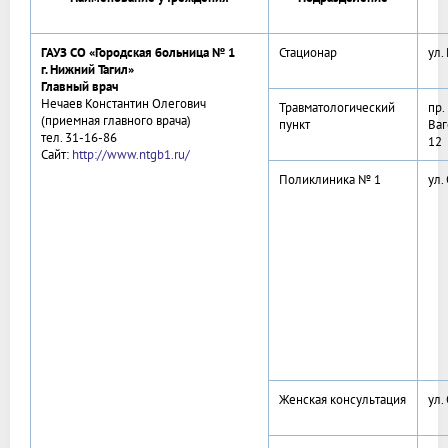
ГАУЗ СО «Городская больница № 1
Стационар
ул.
г. Нижний Тагил»
Главный врач
Нечаев Константин Олегович
Травматологический
пр.
(приемная главного врача)
пункт
Ваг
тел. 31-16-86
12
Сайт:
http://www.ntgb1.ru/
Поликлиника № 1
ул.
Женская консультация
ул.