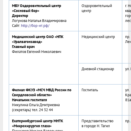
МБУ Оздоровительный центр
Оздоровительный
г. 
«Сосновый бор»
центр
ква
Директор
гор
Логунова Наталья Владимировна
лес
Сайт:
http://бор-нт.рф/
Медицинский центр ОАО «НПК
Медицинский центр
пр.
«Уралвагонзавод»
Лен
Главный врач
Филатов Евгений Николаевич
Дневной стационар
ул.
Филиал ФКУЗ «МСЧ МВД России по
Госпиталь
ул.
Свердловской области»
Кра
Начальник госпиталя
81а
Никулина Ольга Дмитриевна
(секретарь) тел. 24 32 44
Екатеринбургский центр МНТК
Представительство
пр.
«Микрохирургия глаза»
в городе Н. Тагил
Пушкарев Михаил Валерьевич