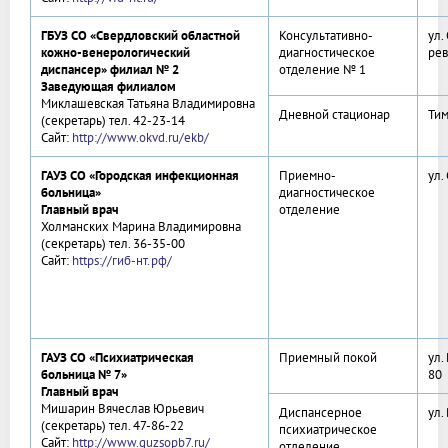
ГБУЗ СО «Свердловский областной
Консультативно-
ул.
кожно-венерологический
диагностическое
рев
диспансер» филиал № 2
отделение № 1
Заведующая филиалом
Миклашевская Татьяна Владимировна
Дневной стационар
Тим
(секретарь) тел. 42-23-14
Сайт:
http://www.okvd.ru/ekb/
ГАУЗ СО «Городская инфекционная
Приемно-
ул.
больница»
диагностическое
Главный врач
отделение
Холманских Марина Владимировна
(секретарь) тел. 36-35-00
Сайт:
https://гиб-нт.рф/
ГАУЗ СО «Психиатрическая
Приемный покой
ул.
больница № 7»
80
Главный врач
Мишарин Вячеслав Юрьевич
Диспансерное
ул.
(секретарь) тел. 47-86-22
психиатрическое
Сайт:
http://www.guzsopb7.ru/
отделение