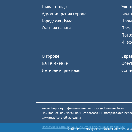
Глава города
Экон
Администрация города
Бюдж
Городская Дума
Пром
Счетная палата
Пред
Потр
Инве
О городе
Здра
Ваше мнение
Обес
Интернет-приемная
Соци
www.ntagil.org
- официальный сайт города Нижний Тагил
При полном или частичном использовании материалов гиперсс
www.ntagil.org
обязательна.
Политика в отношении обработки персональных данных
Сайт использует файлы cookies и 