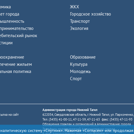
омика
ЖКХ
ет города
Городское хозяйство
ышленность
Транспорт
принимательство
Экология
ебительский рынок
стиции
воохранение
Образование
печение жильем
Культура
альная политика
Молодежь
Спорт
Администрация города Нижний Тагил
ылка на сайт
622034, Свердловская область, г. Нижний Тагил, ул. Пархоменко,
Тел. (3435) 41-00-11, 47-11-59, 47-11-63 факс: (3435) 47-11-93
Обращения граждан и организаций в Администрацию города
Телефоны подразделений Администрации города
аналитическую систему «Спутник». Нажимая «Согласен» или продолжая
E-mail Администрации города:
odo@ntadm.ru