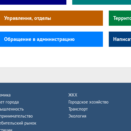
Управления, отделы
Террит
Обращение в администрацию
Написа
омика
ЖКХ
ет города
Городское хозяйство
ышленность
Транспорт
принимательство
Экология
ебительский рынок
стиции