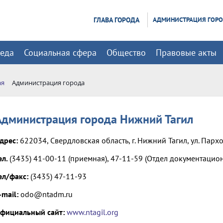
ГЛАВА ГОРОДА
АДМИНИСТРАЦИЯ ГОР
реда
Социальная сфера
Общество
Правовые акты
ая
Администрация города
Администрация города Нижний Тагил
дрес:
622034, Свердловская область, г. Нижний Тагил, ул. Парх
ел.
(3435) 41-00-11 (приемная), 47-11-59 (Отдел документацио
ел/факс:
(3435) 47-11-93
-mail:
odo@ntadm.ru
фициальный сайт:
www.ntagil.org