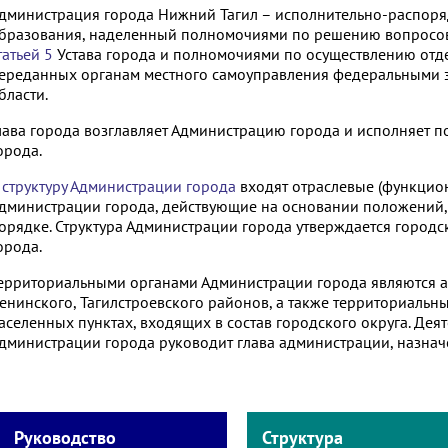
дминистрация города Нижний Тагил – исполнительно-распор
бразования, наделенный полномочиями по решению вопросов
татьей 5
Устава города и полномочиями по осуществлению отд
ереданных органам местного самоуправления федеральными 
бласти.
лава города возглавляет Администрацию города и исполняет 
орода.
В
структуру Администрации города
входят отраслевые (функцио
дминистрации города, действующие на основании положений,
орядке. Структура Администрации города утверждается город
орода.
ерриториальными органами Администрации города являются 
енинского, Тагилстроевского районов, а также территориальн
аселенных пунктах, входящих в состав городского округа. Дея
дминистрации города руководит глава администрации, назнач
Руководство
Структура