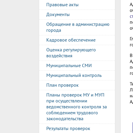
А
Правовые акты
о
Документы
с
п
Обращение в администрацию
о
города
Г
Кадровое обеспечение
г
Оценка регулирующего
воздействия
А
Муниципальные СМИ
п
г
Муниципальный контроль
Т
План проверок
Л
Планы проверок МУ и МУП
н
при осуществлении
А
ведомственного контроля за
соблюдением трудового
законодательства
Результаты проверок