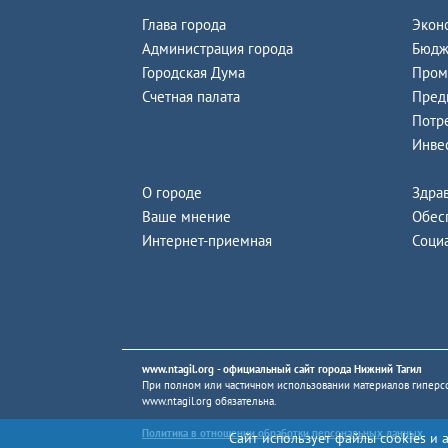
Глава города
Экон
Администрация города
Бюдж
Городская Дума
Пром
Счетная палата
Пред
Потр
Инве
О городе
Здра
Ваше мнение
Обес
Интернет-приемная
Соци
www.ntagil.org
- официальный сайт города Нижний Тагил
При полном или частичном использовании материалов гиперсс
www.ntagil.org
обязательна.
Политика в отношении обработки персональных данных
Сайт использует файлы cookies и 