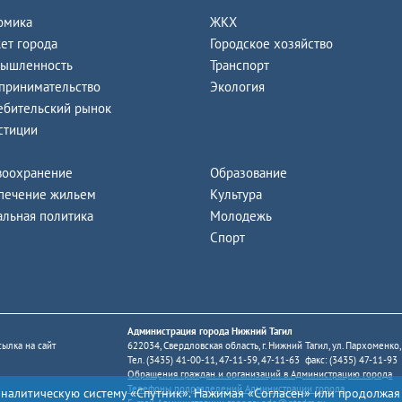
омика
ЖКХ
ет города
Городское хозяйство
ышленность
Транспорт
принимательство
Экология
ебительский рынок
стиции
воохранение
Образование
печение жильем
Культура
альная политика
Молодежь
Спорт
Администрация города Нижний Тагил
ылка на сайт
622034, Свердловская область, г. Нижний Тагил, ул. Пархоменко,
Тел. (3435) 41-00-11, 47-11-59, 47-11-63 факс: (3435) 47-11-93
Обращения граждан и организаций в Администрацию города
Телефоны подразделений Администрации города
аналитическую систему «Спутник». Нажимая «Согласен» или продолжая