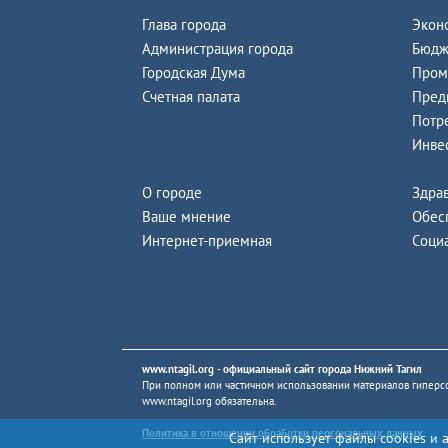
Глава города
Экон
Администрация города
Бюдж
Городская Дума
Пром
Счетная палата
Пред
Потр
Инве
О городе
Здра
Ваше мнение
Обес
Интернет-приемная
Соци
www.ntagil.org
- официальный сайт города Нижний Тагил
При полном или частичном использовании материалов гиперсс
www.ntagil.org
обязательна.
Политика в отношении обработки персональных данных
Сайт использует файлы cookies и 