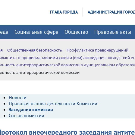
ГЛАВА ГОРОДА
АДМИНИСТРАЦИЯ ГОРО
реда
Социальная сфера
Общество
Правовые акты
ая
Общественная безопасность
Профилактика правонарушений
лактика терроризма, минимизация и (или) ликвидация последствий е
льность антитеррористической комиссии в муниципальном образова
льность антитеррористической комиссии
Новости
Правовая основа деятельности Комиссии
Заседания комиссии
Состав комиссии
Протокол внеочередного заседания антит