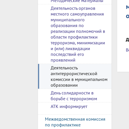
Методические материалы
Деятельность органов
местного самоуправления
муниципального
образования по
реализации полномочий в
области профилактики
Д
терроризма, минимизации
и (или) ликвидации
В
последствий его
проявлений
Деятельность
антитеррористической
комиссии в муниципальном
образовании
День солидарности в
борьбе с терроризмом
АТК информирует
Межведомственная комиссия
по профилактике