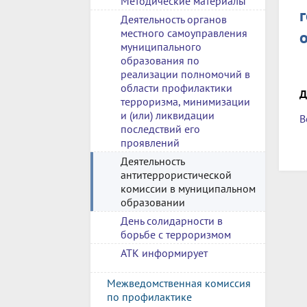
Методические материалы
Деятельность органов
местного самоуправления
муниципального
образования по
реализации полномочий в
области профилактики
Д
терроризма, минимизации
и (или) ликвидации
В
последствий его
проявлений
Деятельность
антитеррористической
комиссии в муниципальном
образовании
День солидарности в
борьбе с терроризмом
АТК информирует
Межведомственная комиссия
по профилактике