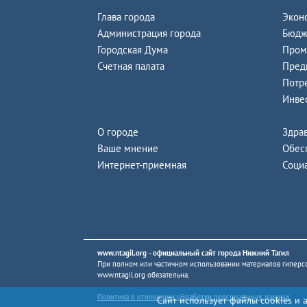
Глава города
Экон
Администрация города
Бюдж
Городская Дума
Пром
Счетная палата
Пред
Потр
Инве
О городе
Здра
Ваше мнение
Обес
Интернет-приемная
Соци
www.ntagil.org
- официальный сайт города Нижний Тагил
При полном или частичном использовании материалов гиперсс
www.ntagil.org
обязательна.
Политика в отношении обработки персональных данных
Сайт использует файлы cookies и 