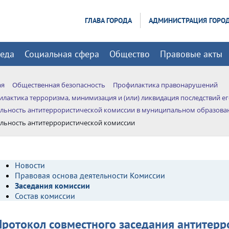
ГЛАВА ГОРОДА
АДМИНИСТРАЦИЯ ГОРО
реда
Социальная сфера
Общество
Правовые акты
ая
Общественная безопасность
Профилактика правонарушений
лактика терроризма, минимизация и (или) ликвидация последствий е
льность антитеррористической комиссии в муниципальном образова
льность антитеррористической комиссии
Новости
Правовая основа деятельности Комиссии
Заседания комиссии
Состав комиссии
Протокол совместного заседания антитерр