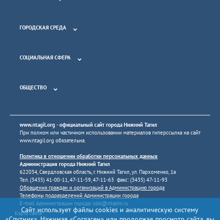
ГОРОДСКАЯ СРЕДА
СОЦИАЛЬНАЯ СФЕРА
ОБЩЕСТВО
www.ntagil.org
- официальный сайт города Нижний Тагил
При полном или частичном использовании материалов гиперссылка на сайт
www.ntagil.org
обязательна.
Политика в отношении обработки персональных данных
Администрация города Нижний Тагил
622034, Свердловская область, г. Нижний Тагил, ул. Пархоменко, 1а
Тел. (3435) 41-00-11, 47-11-59, 47-11-63 факс: (3435) 47-11-93
Обращения граждан и организаций в Администрацию города
Телефоны подразделений Администрации города
E-mail Администрации города:
odo@ntadm.ru
Сайт использует файлы cookies и аналитическую систему
Карта сайта
«Спутник». Нажимая «Согласен» или продолжая просмотр сайта, вы