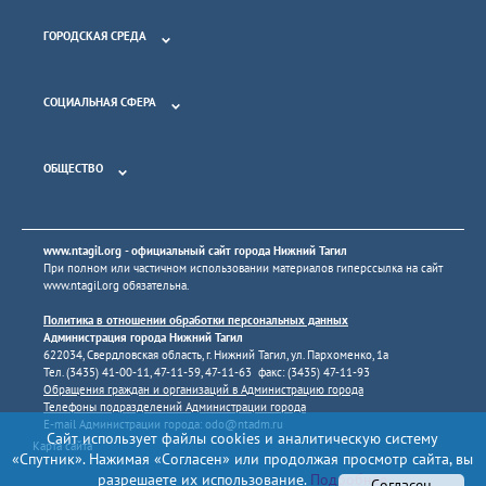
ГОРОДСКАЯ СРЕДА
СОЦИАЛЬНАЯ СФЕРА
ОБЩЕСТВО
www.ntagil.org
- официальный сайт города Нижний Тагил
При полном или частичном использовании материалов гиперссылка на сайт
www.ntagil.org
обязательна.
Политика в отношении обработки персональных данных
Администрация города Нижний Тагил
622034, Свердловская область, г. Нижний Тагил, ул. Пархоменко, 1а
Тел. (3435) 41-00-11, 47-11-59, 47-11-63 факс: (3435) 47-11-93
Обращения граждан и организаций в Администрацию города
Телефоны подразделений Администрации города
E-mail Администрации города:
odo@ntadm.ru
Сайт использует файлы cookies и аналитическую систему
Карта сайта
«Спутник». Нажимая «Согласен» или продолжая просмотр сайта, вы
разрешаете их использование.
Подробнее
Согласен