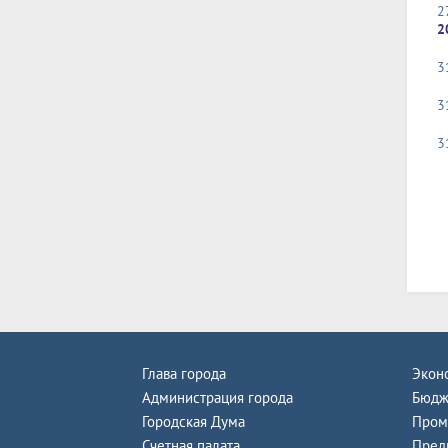
2
2
3
3
3
Глава города
Экон
Администрация города
Бюдж
Городская Дума
Пром
Счетная палата
Пред