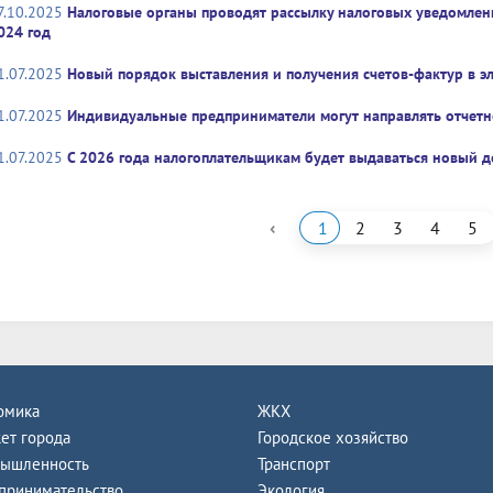
7.10.2025
Налоговые органы проводят рассылку налоговых уведомлени
024 год
1.07.2025
Новый порядок выставления и получения счетов-фактур в э
1.07.2025
Индивидуальные предприниматели могут направлять отчетн
1.07.2025
С 2026 года налогоплательщикам будет выдаваться новый д
‹
1
2
3
4
5
омика
ЖКХ
ет города
Городское хозяйство
ышленность
Транспорт
принимательство
Экология