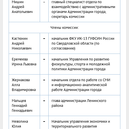
Мишин
–
главный специалист отдела по
Андрей
взаимодействию с административными
Анатольевич
органами Администрации города,
секретарь комиссии
Члены комиссии:
Кастюнин
–
начальник ФКУ ИК-13 ГУФСИН России
Андрей
по Свердловской области (по
Николаевич
согласованию)
Еремеева
–
начальник Управления по развитию
Ирина Львовна
физкультуры, спорта и молодежной
политики Администрации города
Жернакова
–
начальник отдела по работе со СМИ
Алла
и информационно-аналитической
Владимировна
работе Администрации города
Мальцев
–
глава администрации Ленинского
Геннадий
района
Геннадьевич
Неволина
–
Начальник управления экономики и
Юлия
территориального развития