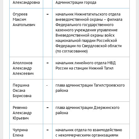
Александровна
Администрации города
Огуреев
–
начальник Нижнетагильского отдела
Максим
вневедомственной охраны – филиала
Анатольевич
Федерального государственного
казенного учреждения управление
Вневедомственной охраны войск
национальной гвардии Российской
Федерации по Свердловской области
(по согласованию)
Аполлонов
–
начальник линейного отдела МВД
Александр
России на станции Нижний Тагил
Алексеевич
Першина
-
глава администрации Тагилстроевского
Оксана
района
Борисовна
Ревенко
–
глава администрации Дзержинского
Александр
района
Юрьевич
Чуприна
–
начальник отдела по взаимодействию
Елена
с некоммерческими организациями