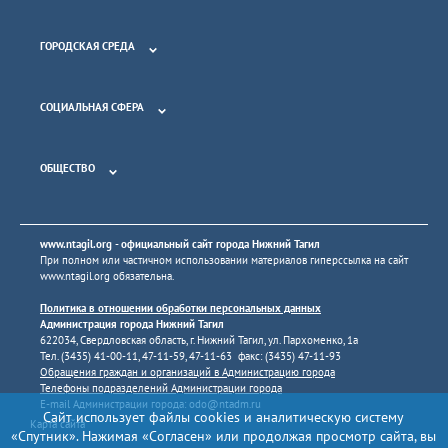
ГОРОДСКАЯ СРЕДА
СОЦИАЛЬНАЯ СФЕРА
ОБЩЕСТВО
www.ntagil.org
- официальный сайт города Нижний Тагил
При полном или частичном использовании материалов гиперссылка на сайт
www.ntagil.org
обязательна.
Политика в отношении обработки персональных данных
Администрация города Нижний Тагил
622034, Свердловская область, г. Нижний Тагил, ул. Пархоменко, 1а
Тел. (3435) 41-00-11, 47-11-59, 47-11-63 факс: (3435) 47-11-93
Обращения граждан и организаций в Администрацию города
Телефоны подразделений Администрации города
E-mail Администрации города:
odo@ntadm.ru
Сайт использует файлы cookies и аналитическую систему
Карта сайта
«Спутник». Нажимая «Согласен» или продолжая просмотр сайта, вы