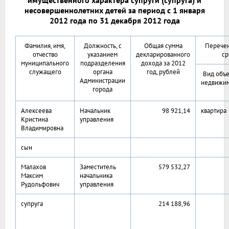
несовершеннолетних детей за период с 1 января
2012 года по 31 декабря 2012 года
Фамилия, имя,
Должность, с
Общая сумма
Перечен
отчество
указанием
декларированного
ср
муниципального
подразделения
дохода за 2012
служащего
органа
год, рублей
Вид объе
Администрации
недвижи
города
Алексеева
Начальник
98 921,14
квартира
Кристина
управления
Владимировна
сын
Малахов
Заместитель
579 532,27
Максим
начальника
Рудольфович
управления
супруга
214 188,96