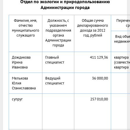
Отдел по экологии и природопользованию
Администрации города
Фамилия, имя,
Должность, с
Общая сумма
Перечен
отчество
указанием
декларированного
ср
муниципального
подразделения
дохода за 2012
служащего
органа
год, рублей
Вид объе
Администрации
недвижи
города
Дождикова
Главный
411 129,36
квартира
Ирина
специалист
(совместн
Ивановна
квартира
Мелькова
Ведущий
36 000,00
Юлия
специалист
Станиславовна
супруг
257 010,00