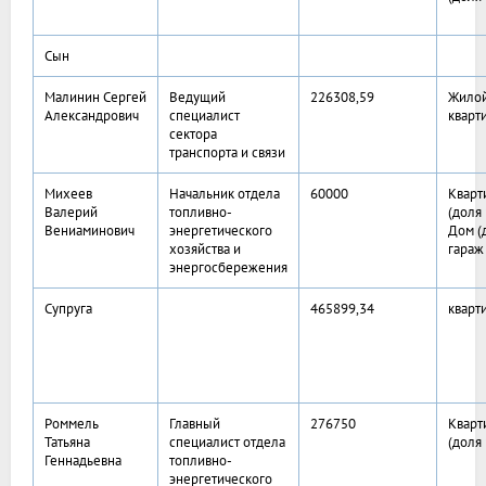
Сын
Малинин Сергей
Ведущий
226308,59
Жилой
Александрович
специалист
кварт
сектора
транспорта и связи
Михеев
Начальник отдела
60000
Кварт
Валерий
топливно-
(доля 
Вениаминович
энергетического
Дом (
хозяйства и
гараж
энергосбережения
Супруга
465899,34
кварт
Роммель
Главный
276750
Кварт
Татьяна
специалист отдела
(доля 
Геннадьевна
топливно-
энергетического