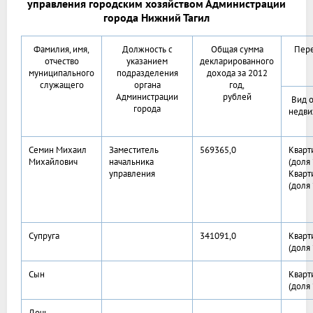
управления городским хозяйством Администрации
города Нижний Тагил
Фамилия, имя,
Должность с
Общая сумма
Пере
отчество
указанием
декларированного
муниципального
подразделения
дохода за 2012
служащего
органа
год,
Администрации
рублей
Вид 
города
недви
Семин Михаил
Заместитель
569365,0
Кварт
Михайлович
начальника
(доля
управления
Кварт
(доля
Супруга
341091,0
Кварт
(доля
Сын
Кварт
(доля
Дочь