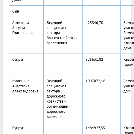
Сын
Артищева
Ведущий
423346,70
Земе
Августа
специалист
участ
Григорьевна
сектора
Земе
благоустройства и
участ
озеленения
Кварт
дача
Супруг
325631,82
Кварт
гараж
Малинина
Ведущий
1097872,18
Земе
Анастасия
специалист
участ
Александровна
сектора
дом
дорожного
хозяйства и
организации
дорожного
движения
Супруг
1484927,55
Кварт
(доля