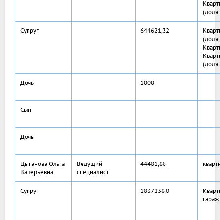
Кварт
(доля
Супруг
644621,32
Кварт
(доля
Кварт
Кварт
(доля
Дочь
1000
Сын
Дочь
Цыганова Ольга
Ведущий
44481,68
кварт
Валерьевна
специалист
Супруг
1837236,0
Кварт
гараж