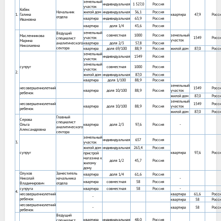
земельный
индивидуальная
1 527,0
Россия
участок
Кобяк
Начальник
жилой дом
индивидуальная
36,1
Россия
1.
Галина
квартира
47,9
Росс
отдела
квартира
индивидуальная
63,9
Россия
Ивановна
квартира
доля 1/4
43,6
Россия
земельный
Ведущий
совместная
1000
Россия
земельный
Масленникова
участок
1549
Росс
специалист
участок
Марина
аналитического
квартира
доля 2/3
57,8
Россия
Николаевна
сектора
квартира
доля 69/100
88,9
Россия
жилой дом
87,0
Росс
земельный
индивидуальная
1549
Россия
участок
земельный
супруг
совместная
1000
Россия
участок
2.
жилой дом
индивидуальная
87,0
Россия
квартира
доля 1/100
88,9
Россия
земельный
несовершеннолетний
1549
Росс
квартира
доля 10/100
88,9
Россия
участок
ребенок
жилой дом
87,0
Росс
земельный
несовершеннолетний
1549
Росс
квартира
доля 10/100
88,9
Россия
участок
ребенок
жилой дом
87,0
Росс
Главный
Серова
специалист
Ольга
квартира
доля 2/3
97,6
Россия
-
аналитического
Александровна
сектора
земельный
индивидуальная
657
Россия
3.
участок
жилой дом
индивидуальная
263,4
Россия
супруг
квартира
97,6
Росс
пристрой
магазина к
доля 1/2
45,7
Россия
жилому
дому
Олухов
Заместитель
квартира
доля 1/4
61,6
Россия
Николай
начальника
-
квартира
совместная
58
Россия
Владимирович
отдела
супруга
квартира
совместная
58
Россия
-
4.
несовершеннолетний
квартира
61,6
Росс
-
ребенок
квартира
58
Росс
несовершеннолетний
-
квартира
58
Росс
ребенок
Ведущий
квартира
индивидуальная
48,0
Россия
специалист