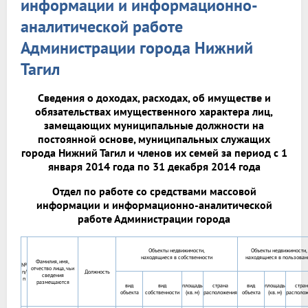
информации и информационно-
аналитической работе
Администрации города Нижний
Тагил
Сведения о доходах, расходах, об имуществе и
обязательствах имущественного характера лиц,
замещающих муниципальные должности на
постоянной основе, муниципальных служащих
города Нижний Тагил и членов их семей за период с 1
января 2014 года по 31 декабря 2014 года
Отдел по работе со средствами массовой
информации и информационно-аналитической
работе Администрации города
Объекты недвижимости,
Объекты недвижимости,
находящиеся в собственности
находящиеся в пользован
Фамилия, имя,
№
отчество лица, чьи
п/
Должность
сведения
п
размещаются
вид
вид
площадь
страна
вид
площадь
стра
объекта
собственности
(кв. м)
расположения
объекта
(кв. м)
располо