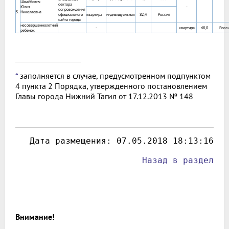
Швайбович
сектора
Юлия
-
сопровождения
5.
Николаевна
официального
квартира
индивидуальная
82,4
Россия
сайта города
несовершеннолетний
-
квартира
48,0
Росс
ребенок
*
заполняется в случае, предусмотренном подпунктом
4 пункта 2 Порядка, утвержденного постановлением
Главы города Нижний Тагил от 17.12.2013 № 148
 Дата размещения: 
07.05.2018 18:13:16
Назад в раздел
Внимание!