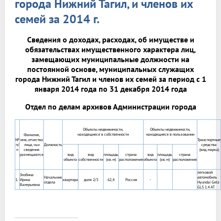
города Нижний Тагил, и членов их
семей за 2014 г.
Сведения о доходах, расходах, об имуществе и
обязательствах имущественного характера лиц,
замещающих муниципальные должности на
постоянной основе, муниципальных служащих
города Нижний Тагил и членов их семей за период с 1
января 2014 года по 31 декабря 2014 года
Отдел по делам архивов Администрации города
Объекты недвижимости,
Объекты недвижимости,
находящиеся в собственности
находящиеся в пользовании
Фамилия,
№
имя, отчество
Транспортные
п/
лица, чьи
Должность
средства
п
сведения
(вид, марка)
размещаются
вид
вид
площадь
страна
вид
площадь
страна
объекта
собственности
(кв. м)
расположения
объекта
(кв. м)
расположения
легковой
Злобина
Начальник
автомобиль
1.
Ирина
квартира
доля 2/3
62,4
Россия
-
отдела
Hyundai Getz
Валерьевна
GLS 1.4 AT