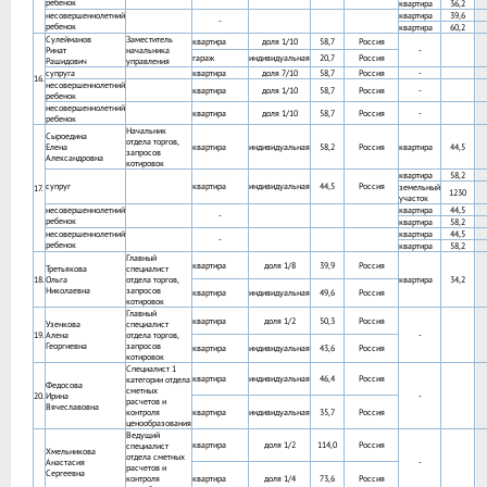
ребенок
квартира
36,2
несовершеннолетний
квартира
39,6
-
ребенок
квартира
60,2
Сулейманов
Заместитель
квартира
доля 1/10
58,7
Россия
Ринат
начальника
-
гараж
индивидуальная
20,7
Россия
Рашидович
управления
супруга
квартира
доля 7/10
58,7
Россия
-
16.
несовершеннолетний
квартира
доля 1/10
58,7
Россия
-
ребенок
несовершеннолетний
квартира
доля 1/10
58,7
Россия
-
ребенок
Начальник
Сыроедина
отдела торгов,
Елена
квартира
индивидуальная
58,2
Россия
квартира
44,5
запросов
Александровна
котировок
квартира
58,2
супруг
квартира
индивидуальная
44,5
Россия
земельный
17.
1230
участок
несовершеннолетний
квартира
44,5
-
ребенок
квартира
58,2
несовершеннолетний
квартира
44,5
-
ребенок
квартира
58,2
Главный
квартира
доля 1/8
39,9
Россия
Третьякова
специалист
18.
Ольга
отдела торгов,
квартира
34,2
Николаевна
запросов
квартира
индивидуальная
49,6
Россия
котировок
Главный
квартира
доля 1/2
50,3
Россия
Узенкова
специалист
19.
Алена
отдела торгов,
-
Георгиевна
запросов
квартира
индивидуальная
43,6
Россия
котировок
Специалист 1
квартира
индивидуальная
46,4
Россия
категории отдела
Федосова
сметных
20.
Ирина
-
расчетов и
Вячеславовна
контроля
квартира
индивидуальная
35,7
Россия
ценообразования
Ведущий
квартира
доля 1/2
114,0
Россия
специалист
Хмельникова
отдела сметных
Анастасия
-
расчетов и
Сергеевна
контроля
квартира
доля 1/4
73,6
Россия