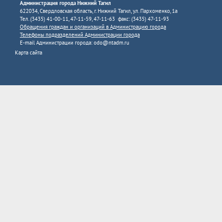
Администрация города Нижний Тагил
622034, Свердловская область, г. Нижний Тагил, ул. Пархоменко, 1а
Тел. (3435) 41-00-11, 47-11-59, 47-11-63 факс: (3435) 47-11-93
Обращения граждан и организаций в Администрацию города
Телефоны подразделений Администрации города
E-mail Администрации города:
odo@ntadm.ru
Карта сайта