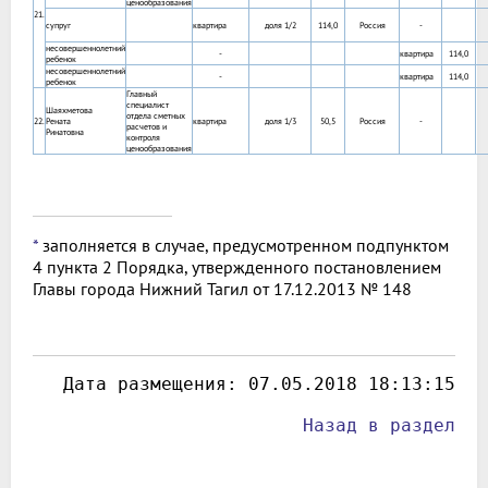
ценообразования
21.
супруг
квартира
доля 1/2
114,0
Россия
-
несовершеннолетний
-
квартира
114,0
ребенок
несовершеннолетний
-
квартира
114,0
ребенок
Главный
специалист
Шаяхметова
отдела сметных
22.
Рената
квартира
доля 1/3
50,5
Россия
-
расчетов и
Ринатовна
контроля
ценообразования
*
заполняется в случае, предусмотренном подпунктом
4 пункта 2 Порядка, утвержденного постановлением
Главы города Нижний Тагил от 17.12.2013 № 148
 Дата размещения: 
07.05.2018 18:13:15
Назад в раздел