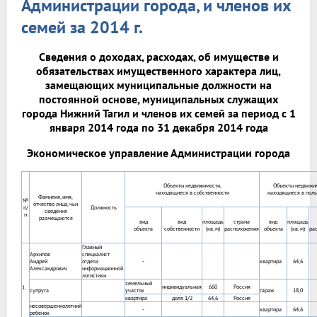
Администрации города, и членов их
семей за 2014 г.
Сведения о доходах, расходах, об имуществе и
обязательствах имущественного характера лиц,
замещающих муниципальные должности на
постоянной основе, муниципальных служащих
города Нижний Тагил и членов их семей за период с 1
января 2014 года по 31 декабря 2014 года
Экономическое управление Администрации города
Объекты недвижимости,
Объекты недвижим
находящиеся в собственности
находящиеся в пол
Фамилия, имя,
№
отчество лица, чьи
п/
Должность
сведения
п
размещаются
вид
вид
площадь
страна
вид
площадь
объекта
собственности
(кв. м)
расположения
объекта
(кв. м)
ра
Главный
Архипов
специалист
Андрей
отдела
-
квартира
64,6
Александрович
информационной
логистики
земельный
индивидуальная
660
Россия
1.
супруга
участок
гараж
18,0
квартира
доля 1/2
64,6
Россия
несовершеннолетний
-
квартира
64,6
ребенок