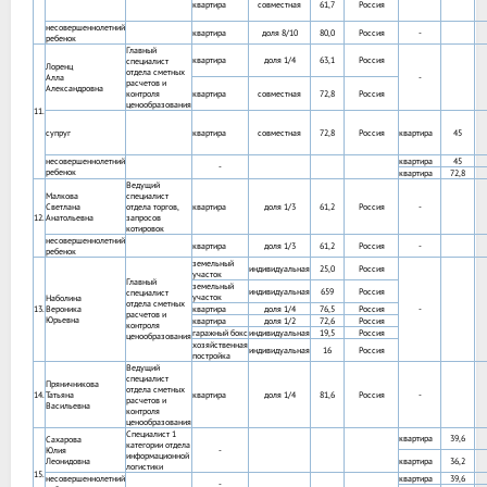
квартира
совместная
61,7
Россия
несовершеннолетний
квартира
доля 8/10
80,0
Россия
-
ребенок
Главный
квартира
доля 1/4
63,1
Россия
специалист
Лоренц
отдела сметных
Алла
-
расчетов и
Александровна
контроля
квартира
совместная
72,8
Россия
ценообразования
11.
супруг
квартира
совместная
72,8
Россия
квартира
45
несовершеннолетний
квартира
45
-
ребенок
квартира
72,8
Ведущий
Малкова
специалист
Светлана
отдела торгов,
квартира
доля 1/3
61,2
Россия
-
12.
Анатольевна
запросов
котировок
несовершеннолетний
квартира
доля 1/3
61,2
Россия
-
ребенок
земельный
индивидуальная
25,0
Россия
участок
Главный
земельный
индивидуальная
659
Россия
специалист
участок
Наболина
отдела сметных
13.
Вероника
квартира
доля 1/4
76,5
Россия
-
расчетов и
Юрьевна
квартира
доля 1/2
72,6
Россия
контроля
гаражный бокс
индивидуальная
19,5
Россия
ценообразования
хозяйственная
индивидуальная
16
Россия
постройка
Ведущий
специалист
Пряничникова
отдела сметных
14.
Татьяна
квартира
доля 1/4
81,6
Россия
-
расчетов и
Васильевна
контроля
ценообразования
Специалист 1
квартира
39,6
Сахарова
категории отдела
Юлия
-
информационной
Леонидовна
квартира
36,2
логистики
15.
несовершеннолетний
квартира
39,6
-