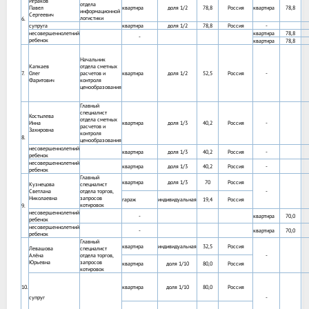
Играков
отдела
Павел
квартира
доля 1/2
78,8
Россия
квартира
78,8
информационной
Сергеевич
логистики
6.
супруга
квартира
доля 1/2
78,8
Россия
-
несовершеннолетний
квартира
78,8
-
ребенок
квартира
78,8
Начальник
Капкаев
отдела сметных
7.
Олег
расчетов и
квартира
доля 1/2
52,5
Россия
-
Фаритович
контроля
ценообразования
Главный
специалист
Костылева
отдела сметных
Инна
квартира
доля 1/3
40,2
Россия
-
расчетов и
Захировна
контроля
8.
ценообразования
несовершеннолетний
квартира
доля 1/3
40,2
Россия
-
ребенок
несовершеннолетний
квартира
доля 1/3
40,2
Россия
-
ребенок
Главный
квартира
доля 1/3
70
Россия
Кузнецова
специалист
Светлана
отдела торгов,
-
Николаевна
запросов
гараж
индивидуальная
19,4
Россия
котировок
9.
несовершеннолетний
-
квартира
70,0
ребенок
несовершеннолетний
-
квартира
70,0
ребенок
Главный
квартира
индивидуальная
32,5
Россия
Левашова
специалист
Алёна
отдела торгов,
-
Юрьевна
запросов
квартира
доля 1/10
80,0
Россия
котировок
10.
квартира
доля 1/10
80,0
Россия
супруг
-