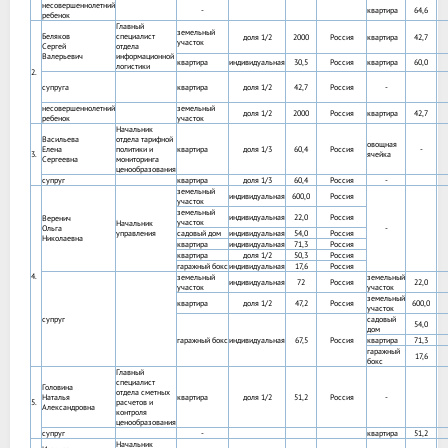
несовершеннолетний
-
квартира
64,6
ребенок
Главный
земельный
Беляков
специалист
доля 1/2
2000
Россия
квартира
42,7
участок
Сергей
отдела
Валерьевич
информационной
квартира
индивидуальная
30,5
Россия
квартира
60,0
логистики
2.
супруга
квартира
доля 1/2
42,7
Россия
-
несовершеннолетний
земельный
доля 1/2
2000
Россия
квартира
42,7
ребенок
участок
Начальник
Васильева
отдела тарифной
овощная
Елена
политики и
квартира
доля 1/3
60,4
Россия
-
3.
ячейка
Сергеевна
мониторинга
ценообразования
супруг
квартира
доля 1/3
60,4
Россия
-
земельный
индивидуальная
600,0
Россия
участок
земельный
индивидуальная
22,0
Россия
Веренич
участок
Начальник
Ольга
-
управления
садовый дом
индивидуальная
54,0
Россия
Николаевна
квартира
индивидуальная
71,3
Россия
квартира
доля 1/2
50,3
Россия
гаражный бокс
индивидуальная
17,6
Россия
4.
земельный
земельный
индивидуальная
72
Россия
22,0
участок
участок
земельный
квартира
доля 1/2
47,2
Россия
600,0
участок
супруг
садовый
54,0
дом
гаражный бокс
индивидуальная
67,5
Россия
квартира
71,3
гаражный
17,6
бокс
Главный
специалист
Головина
отдела сметных
Наталья
квартира
доля 1/2
51,2
Россия
-
5.
расчетов и
Александровна
контроля
ценообразования
супруг
-
квартира
51,2
Начальник