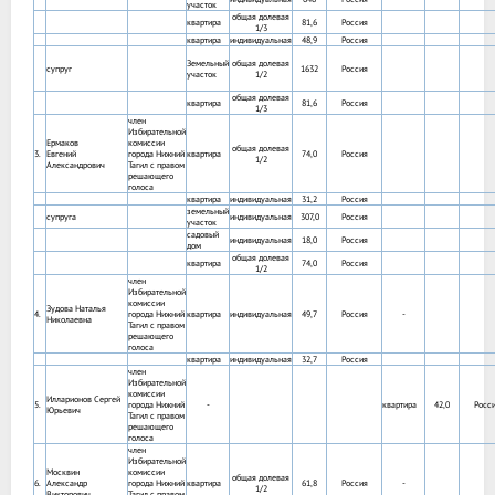
участок
общая долевая
квартира
81,6
Россия
1/3
квартира
индивидуальная
48,9
Россия
Земельный
общая долевая
супруг
1632
Россия
участок
1/2
общая долевая
квартира
81,6
Россия
1/3
член
Избирательной
Ермаков
комиссии
общая долевая
3.
Евгений
города Нижний
квартира
74,0
Россия
1/2
Александрович
Тагил с правом
решающего
голоса
квартира
индивидуальная
31,2
Россия
земельный
супруга
индивидуальная
307,0
Россия
участок
садовый
индивидуальная
18,0
Россия
дом
общая долевая
квартира
74,0
Россия
1/2
член
Избирательной
комиссии
Зудова Наталья
4.
города Нижний
квартира
индивидуальная
49,7
Россия
-
Николаевна
Тагил с правом
решающего
голоса
квартира
индивидуальная
32,7
Россия
член
Избирательной
комиссии
Илларионов Сергей
5.
города Нижний
-
квартира
42,0
Росс
Юрьевич
Тагил с правом
решающего
голоса
член
Избирательной
Москвин
комиссии
общая долевая
6.
Александр
города Нижний
квартира
61,8
Россия
-
1/2
Викторович
Тагил с правом