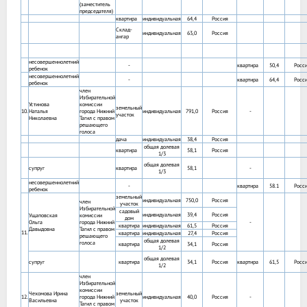
(заместитель
председателя)
квартира
индивидуальная
64,4
Россия
Склад-
индивидуальная
63,0
Россия
ангар
несовершеннолетний
-
квартира
50,4
Росс
ребенок
несовершеннолетний
-
квартира
64,4
Росс
ребенок
член
Избирательной
Устинова
комиссии
земельный
10.
Наталья
города Нижний
индивидуальная
791,0
Россия
-
участок
Николаевна
Тагил с правом
решающего
голоса
дача
индивидуальная
38,4
Россия
общая долевая
квартира
58,1
Россия
1/3
общая долевая
супруг
квартира
58,1
-
1/3
несовершеннолетний
-
квартира
58.1
Росс
ребенок
земельный
индивидуальная
750,0
Россия
член
участок
Избирательной
садовый
индивидуальная
39,4
Россия
Ущаповская
комиссии
дом
Ольга
города Нижний
-
квартира
индивидуальная
61,5
Россия
Давыдовна
Тагил с правом
11.
квартира
индивидуальная
27,4
Россия
решающего
общая долевая
голоса
квартира
34,1
Россия
1/2
общая долевая
супруг
квартира
34,1
Россия
квартира
61,5
Росс
1/2
член
Избирательной
комиссии
Чехомова Ирина
земельный
12.
города Нижний
индивидуальная
40,0
Россия
-
Васильевна
участок
Тагил с правом