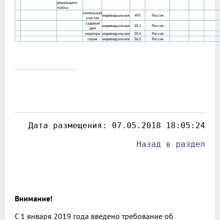
решающего
голоса
земельный
индивидуальная
493
Россия
участок
садовый
индивидуальная
20,1
Россия
дом
квартира
индивидуальная
50,4
Россия
гараж
индивидуальная
36,0
Россия
 Дата размещения: 
07.05.2018 18:05:24
Назад в раздел
Внимание!
С 1 января 2019 года введено требование об