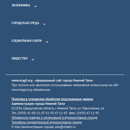
ЭКОНОМИКА
ГОРОДСКАЯ СРЕДА
СОЦИАЛЬНАЯ СФЕРА
ОБЩЕСТВО
www.ntagil.org
- официальный сайт города Нижний Тагил
При полном или частичном использовании материалов гиперссылка на сайт
www.ntagil.org
обязательна.
Политика в отношении обработки персональных данных
Администрация города Нижний Тагил
622034, Свердловская область, г. Нижний Тагил, ул. Пархоменко, 1а
Тел. (3435) 41-00-11, 47-11-59, 47-11-63 факс: (3435) 47-11-93
Обращения граждан и организаций в Администрацию города
Телефоны подразделений Администрации города
E-mail Администрации города:
odo@ntadm.ru