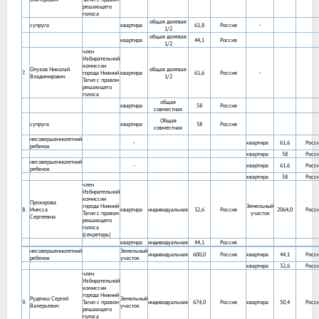
решающего
голоса
общая долевая
супруга
квартира
61,8
Россия
-
1/2
общая долевая
квартира
44,1
Россия
1/2
член
Избирательной
комиссии
Олухов Николай
общая долевая
7.
города Нижний
квартира
61,6
Россия
-
Владимирович
1/2
Тагил с правом
решающего
голоса
общая
квартира
58
Россия
совместная
Общая
супруга
квартира
58
Россия
совместная
несовершеннолетний
-
квартира
61,6
Росс
ребенок
квартира
58
Росс
несовершеннолетний
-
квартира
61,6
Росс
ребенок
квартира
58
Росс
член
Избирательной
комиссии
Прохорова
города Нижний
Земельный
8.
Инесса
квартира
индивидуальная
32,6
Россия
2064,0
Росс
Тагил с правом
участок
Сергеевна
решающего
голоса
(секретарь)
квартира
индивидуальная
44,1
Россия
несовершеннолетний
Земельный
индивидуальная
600,0
Россия
квартира
44,1
Росс
ребенок
участок
квартира
32,6
Росс
член
Избирательной
комиссии
города Нижний
Руденко Сергей
Земельный
9.
Тагил с правом
индивидуальная
674,0
Россия
квартира
50,4
Росс
Валерьевич
участок
решающего
голоса