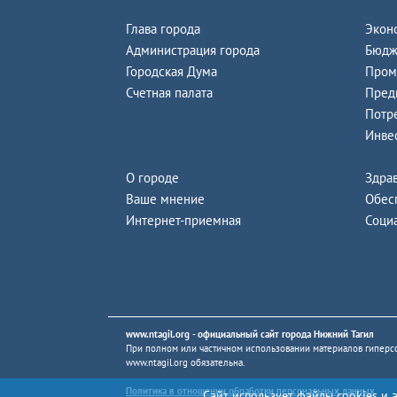
Глава города
Экон
Администрация города
Бюдж
Городская Дума
Пром
Счетная палата
Пред
Потр
Инве
О городе
Здра
Ваше мнение
Обес
Интернет-приемная
Соци
www.ntagil.org
- официальный сайт города Нижний Тагил
При полном или частичном использовании материалов гиперсс
www.ntagil.org
обязательна.
Политика в отношении обработки персональных данных
Сайт использует файлы cookies и 