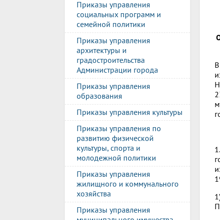
Приказы управления
социальных программ и
семейной политики
О
Приказы управления
архитектуры и
градостроительства
В
Администрации города
и
Н
Приказы управления
2
образования
м
Приказы управления культуры
г
Приказы управления по
развитию физической
культуры, спорта и
1
молодежной политики
г
и
Приказы управления
1
жилищного и коммунального
хозяйства
1
П
Приказы управления
муниципального имущества