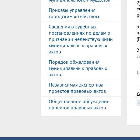
2
«
Приказы управления
р
городским хозяйством
3
Сведения о судебных
п
постановлениях по делам о
(
признании недействующими
муниципальных правовых
2
актов
с
Порядок обжалования
муниципальных правовых
Г
актов
Независимая экспертиза
проектов правовых актов
С
Общественное обсуждение
проектов правовых актов