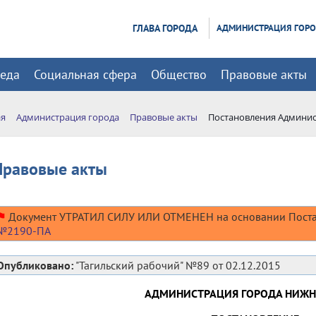
ГЛАВА ГОРОДА
АДМИНИСТРАЦИЯ ГОР
реда
Социальная сфера
Общество
Правовые акты
ая
Администрация города
Правовые акты
Постановления Админис
Правовые акты
⚑
Документ УТРАТИЛ СИЛУ ИЛИ ОТМЕНЕН на основании Поста
№2190-ПА
Опубликовано:
"Тагильский рабочий" №89 от 02.12.2015
АДМИНИСТРАЦИЯ ГОРОДА НИЖН