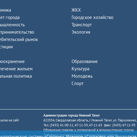
омика
ЖКХ
ет города
Городское хозяйство
ышленность
Транспорт
принимательство
Экология
ебительский рынок
стиции
воохранение
Образование
печение жильем
Культура
альная политика
Молодежь
Спорт
Администрация города Нижний Тагил
ылка на сайт
622034, Свердловская область, г. Нижний Тагил, ул. Пархоменко,
Тел. (3435) 41-00-11, 47-11-59, 47-11-63 факс: (3435) 47-11-93
Обращения граждан и организаций в Администрацию города
Телефоны подразделений Администрации города
аналитическую систему «Спутник». Нажимая «Согласен» или продолжая