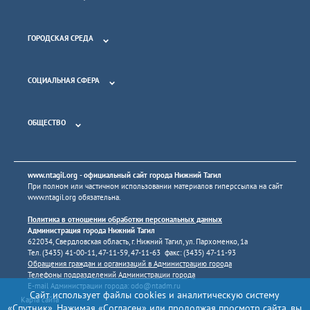
ГОРОДСКАЯ СРЕДА
СОЦИАЛЬНАЯ СФЕРА
ОБЩЕСТВО
www.ntagil.org
- официальный сайт города Нижний Тагил
При полном или частичном использовании материалов гиперссылка на сайт
www.ntagil.org
обязательна.
Политика в отношении обработки персональных данных
Администрация города Нижний Тагил
622034, Свердловская область, г. Нижний Тагил, ул. Пархоменко, 1а
Тел. (3435) 41-00-11, 47-11-59, 47-11-63 факс: (3435) 47-11-93
Обращения граждан и организаций в Администрацию города
Телефоны подразделений Администрации города
E-mail Администрации города:
odo@ntadm.ru
Сайт использует файлы cookies и аналитическую систему
Карта сайта
«Спутник». Нажимая «Согласен» или продолжая просмотр сайта, вы