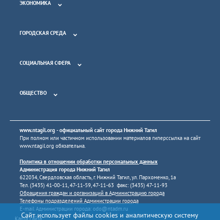
ЭКОНОМИКА
ГОРОДСКАЯ СРЕДА
СОЦИАЛЬНАЯ СФЕРА
ОБЩЕСТВО
www.ntagil.org
- официальный сайт города Нижний Тагил
При полном или частичном использовании материалов гиперссылка на сайт
www.ntagil.org
обязательна.
Политика в отношении обработки персональных данных
Администрация города Нижний Тагил
622034, Свердловская область, г. Нижний Тагил, ул. Пархоменко, 1а
Тел. (3435) 41-00-11, 47-11-59, 47-11-63 факс: (3435) 47-11-93
Обращения граждан и организаций в Администрацию города
Телефоны подразделений Администрации города
E-mail Администрации города:
odo@ntadm.ru
Сайт использует файлы cookies и аналитическую систему
Карта сайта