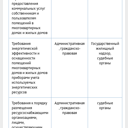
предоставления
коммунальных услуг
собственникам и
пользователям
помещений в
многоквартирных
домах и жилых домов
Требования
Административная
Государственный
энергетической
, гражданско-
жилищный
эффективности и
правовая
надзор,
оснащенности
судебные
помещений
органы
многоквартирных
домов и жилых домов
приборами учета
используемых
энергетических
ресурсов
Требования к порядку
Административная
судебные
размещения
, гражданско-
органы
ресурсоснабжающими
правовая
организациями,
лицами,
осуществляющими