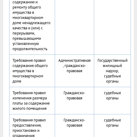
содержанию и
ремонту общего
имущества в
многоквартирном
доме ненадлежащего
качества и (или) с
перерывами,
превышающими
установленную
продолжительность
Требования правил
Административная
Государственный
содержания общего
, гражданско-
жилищный
имущества в
правовая
надзор,
многоквартирном
судебные
доме
органы
Требования правил
Гражданско-
судебные
изменения размера
правовая
органы
платы за содержание
жилого помещения
Требования правил
Гражданско-
судебные
предоставления,
правовая
органы
приостановки и
ограничения