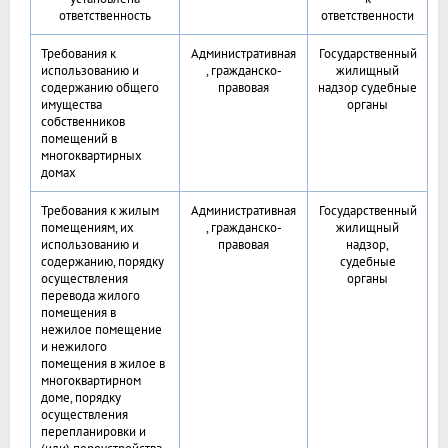
ответственность
ответственности
Требования к
Административная
Государственный
использованию и
, гражданско-
жилищный
содержанию общего
правовая
надзор судебные
имущества
органы
собственников
помещений в
многоквартирных
домах
Требования к жилым
Административная
Государственный
помещениям, их
, гражданско-
жилищный
использованию и
правовая
надзор,
содержанию, порядку
судебные
осуществления
органы
перевода жилого
помещения в
нежилое помещение
и нежилого
помещения в жилое в
многоквартирном
доме, порядку
осуществления
перепланировки и