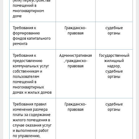
(или) переустройства
помещений в
многоквартирном
доме
Требования к
Гражданско-
судебные
формированию
правовая
органы
фондов капитального
ремонта
Требования к
Административная
Государственный
предоставлению
, гражданско-
жилищный
коммунальных услуг
правовая
надзор,
собственникам и
судебные
пользователям
органы
помещений в
многоквартирных
домах и жилых домов
Требования правил
Гражданско-
судебные
изменения размера
правовая
органы
платы за содержание
жилого помещения в
случае оказания услуг
и выполнения работ
по управлению,