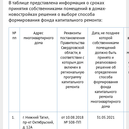
В таблице представлена информация о сроках
принятия собственниками помещений в домах-
новостройках решения о выборе способа
формирования фонда капитального ремонта:
№
Адрес
Реквизиты
Дата, не позднее
пп
многоквартирного
постановления
которой
дома
Правительства
собственниками
Свердловской
помещений
области, в
должно быть
м
соответствии с
принято и
которым дом
реализовано
включен в
решение об
региональную
определении
программу
способа
капитального
формирования
ремонта
фонда
капитального
ремонта
многоквартирного
дома
1.
г. Нижний Тагил,
от 10.08.2018
31.05.2021
пр-кт Октябрьский,
№ 508-ПП
д. 12А