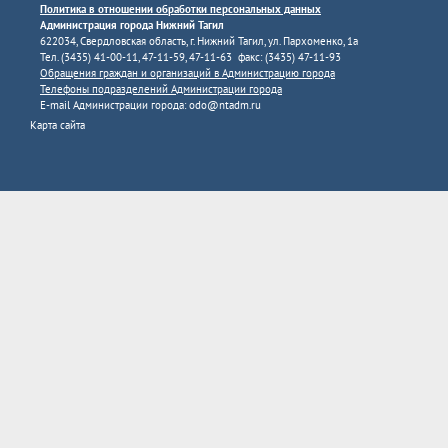
Политика в отношении обработки персональных данных
Администрация города Нижний Тагил
622034, Свердловская область, г. Нижний Тагил, ул. Пархоменко, 1а
Тел. (3435) 41-00-11, 47-11-59, 47-11-63 факс: (3435) 47-11-93
Обращения граждан и организаций в Администрацию города
Телефоны подразделений Администрации города
E-mail Администрации города:
odo@ntadm.ru
Карта сайта