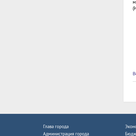
м
(
В
Глава города
Экон
Администрация города
Бюдж