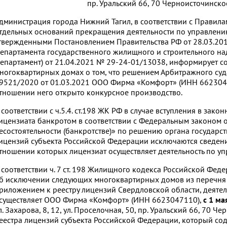
пр. Уральский 66, 70 Черноисточинское
дминистрация города Нижний Тагил, в соответствии с Прави
тдельных оснований прекращения деятельности по управлен
твержденными Постановлением Правительства РФ от 28.03.201
епартамента государственного жилищного и строительного на
епартамент) от 21.04.2021 № 29-24-01/13038, информирует 
ногоквартирных домах о том, что решением Арбитражного суд
9521/2020 от 01.03.2021 ООО Фирма «Комфорт» (ИНН 662304
тношении него открыто конкурсное производство.
 соответствии с ч.5.4. ст.198 ЖК РФ в случае вступления в зак
ицензиата банкротом в соответствии с Федеральным законом 
есостоятельности (банкротстве)» по решению органа государс
ицензий субъекта Российской Федерации исключаются сведени
тношении которых лицензиат осуществляет деятельность по у
 соответствии ч. 7 ст. 198 Жилищного кодекса Российской Фе
б исключении следующих многоквартирных домов из перечня
риложением к реестру лицензий Свердловской области, деяте
существляет ООО Фирма «Комфорт» (ИНН 6623047110),
с 1 ма
л. Захарова, 8, 12, ул. Проселочная, 50, пр. Уральский 66, 70 Ч
еестра лицензий субъекта Российской Федерации, который сод