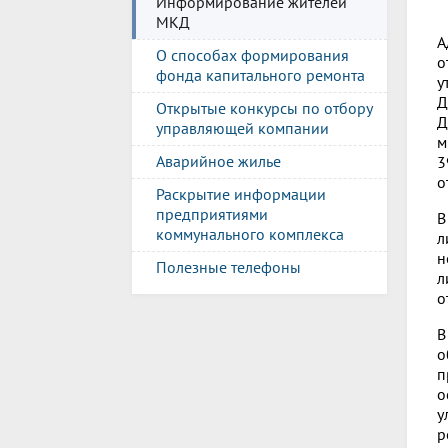
Информирование жителей
МКД
А
О способах формирования
о
фонда капитального ремонта
у
Д
Открытые конкурсы по отбору
Д
управляющей компании
м
Аварийное жилье
3
о
Раскрытие информации
предприятиями
В
коммунального комплекса
л
н
Полезные телефоны
л
о
В
о
п
о
у
р