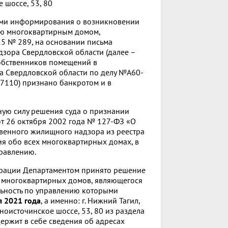
 шоссе, 53, 80
лами информирования о возникновении
ию многоквартирным домом,
5 № 289, на основании письма
дзора Свердловской области (далее –
собственников помещений в
а Свердловской области по делу №А60-
7110) признано банкротом и в
онную силу решения суда о признании
от 26 октября 2002 года № 127-ФЗ «О
твенного жилищного надзора из реестра
я обо всех многоквартирных домах, в
правлению.
дерации Департаментом принято решение
 многоквартирных домов, являющегося
льность по управлению которыми
я 2021 года
, а именно: г. Нижний Тагил,
ерноисточинское шоссе, 53, 80 из раздела
ержит в себе сведения об адресах