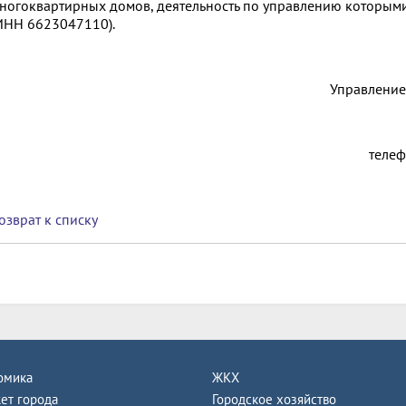
ногоквартирных домов, деятельность по управлению которы
ИНН 6623047110).
Управление
телеф
озврат к списку
омика
ЖКХ
ет города
Городское хозяйство