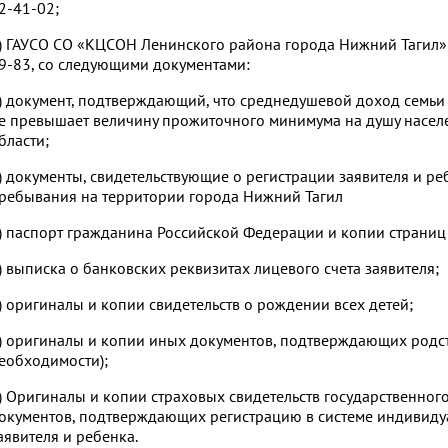
2-41-02;
) ГАУСО СО «КЦСОН Ленинского района города Нижний Тагил» п
9-83, со следующими документами:
) документ, подтверждающий, что среднедушевой доход семьи
е превышает величину прожиточного минимума на душу населе
бласти;
) документы, свидетельствующие о регистрации заявителя и реб
ребывания на территории города Нижний Тагил
) паспорт гражданина Российской Федерации и копии страниц 2
) выписка о банковских реквизитах лицевого счета заявителя;
) оригиналы и копии свидетельств о рождении всех детей;
) оригиналы и копии иных документов, подтверждающих родст
еобходимости);
) Оригиналы и копии страховых свидетельств государственног
окументов, подтверждающих регистрацию в системе индивидуа
аявителя и ребенка.