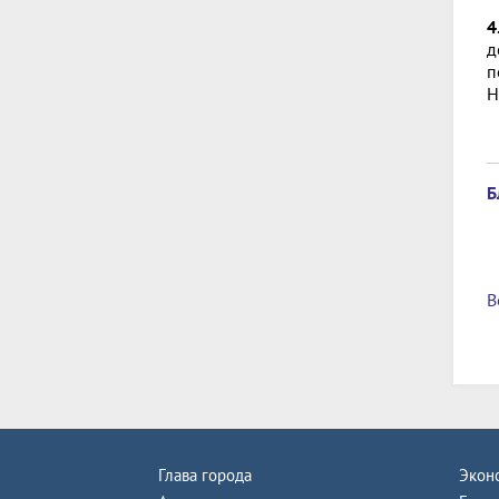
4
д
п
Н
Б
В
Глава города
Экон