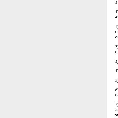
3
4
4
1
н
о
2
п
3
4
5
6
н
7
д
з