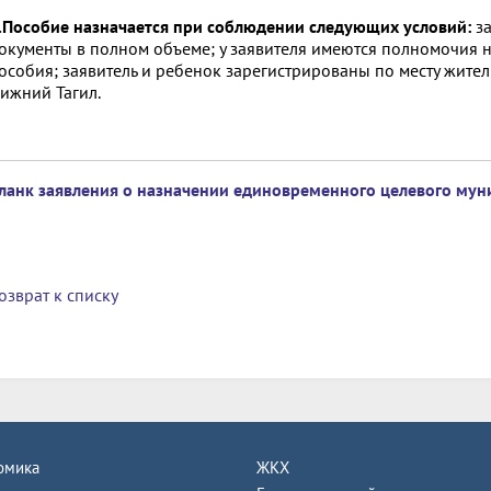
.Пособие назначается при соблюдении следующих условий:
з
окументы в полном объеме; у заявителя имеются полномочия н
особия; заявитель и ребенок зарегистрированы по месту жител
ижний Тагил.
ланк заявления о назначении единовременного целевого мун
озврат к списку
омика
ЖКХ