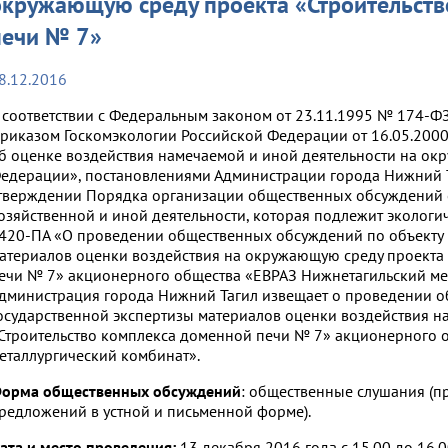
окружающую среду проекта «Строительств
печи № 7»
8.12.2016
 соответствии с Федеральным законом от 23.11.1995 № 174-Ф
риказом Госкомэкологии Российской Федерации от 16.05.20
б оценке воздействия намечаемой и иной деятельности на ок
едерации», постановлениями Администрации города Нижний Т
тверждении Порядка организации общественных обсуждений 
озяйственной и иной деятельности, которая подлежит экологич
420-ПА «О проведении общественных обсуждений по объекту 
атериалов оценки воздействия на окружающую среду проекта
ечи № 7» акционерного общества «ЕВРАЗ Нижнетагильский ме
дминистрация города Нижний Тагил извещает о проведении о
осударственной экспертизы материалов оценки воздействия н
Строительство комплекса доменной печи № 7» акционерного 
еталлургический комбинат».
орма общественных обсуждений
: общественные слушания (п
редложений в устной и письменной форме).
ата и место проведения:
13 декабря 2016 года с 15.00 до 16.