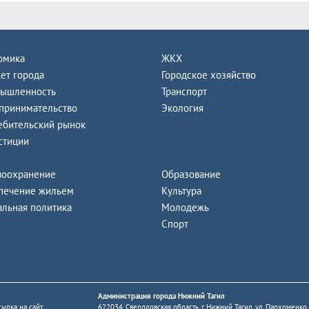
омика
ЖКХ
ет города
Городское хозяйство
ышленность
Транспорт
принимательство
Экология
ебительский рынок
стиции
воохранение
Образование
печение жильем
Культура
альная политика
Молодежь
Спорт
Администрация города Нижний Тагил
ылка на сайт
622034, Свердловская область, г. Нижний Тагил, ул. Пархоменко,