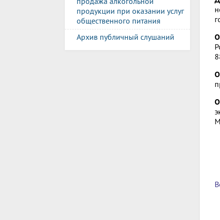
продажа алкогольной
н
продукции при оказании услуг
г
общественного питания
О
Архив публичный слушаний
Р
8
О
п
О
э
М
В