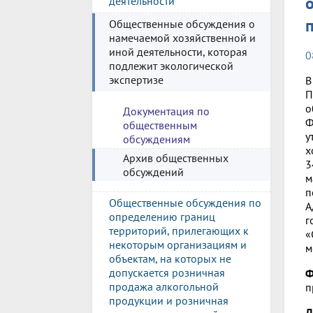
деятельности
Общественные обсуждения о
намечаемой хозяйственной и
иной деятельности, которая
0
подлежит экологической
экспертизе
В
П
о
Документация по
Ф
общественным
у
обсуждениям
х
Архив общественных
3
обсуждений
м
п
Общественные обсуждения по
А
определению границ
г
территорий, прилегающих к
«
некоторым организациям и
м
объектам, на которых не
допускается розничная
Ф
продажа алкогольной
п
продукции и розничная
Д