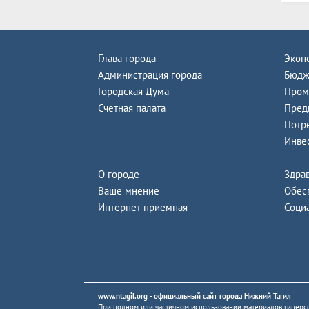
Глава города
Экон
Администрация города
Бюдж
Городская Дума
Пром
Счетная палата
Пред
Потр
Инве
О городе
Здра
Ваше мнение
Обес
Интернет-приемная
Соци
www.ntagil.org
- официальный сайт города Нижний Тагил
При полном или частичном использовании материалов гиперсс