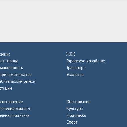
омика
ЖКХ
ет города
Городское хозяйство
ышленность
Транспорт
принимательство
Экология
ебительский рынок
стиции
воохранение
Образование
печение жильем
Культура
альная политика
Молодежь
Спорт