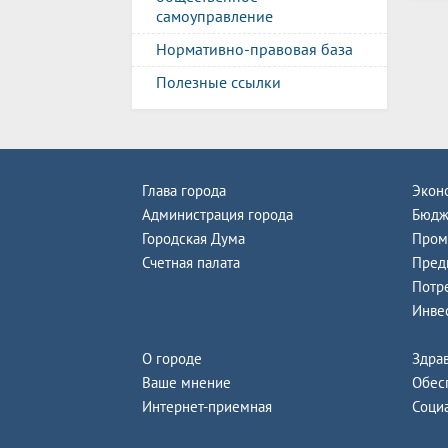
самоуправление
Нормативно-правовая база
Полезные ссылки
Глава города
Экон
Администрация города
Бюдж
Городская Дума
Пром
Счетная палата
Пред
Потр
Инве
О городе
Здра
Ваше мнение
Обес
Интернет-приемная
Соци