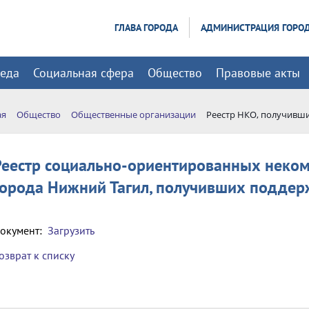
ГЛАВА ГОРОДА
АДМИНИСТРАЦИЯ ГОРО
реда
Социальная сфера
Общество
Правовые акты
ая
Общество
Общественные организации
Реестр НКО, получивш
Реестр социально-ориентированных неко
города Нижний Тагил, получивших поддер
окумент:
Загрузить
озврат к списку