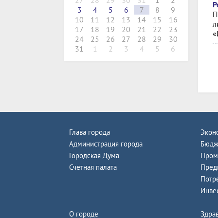
27
28
29
30
31
1
2
Р
3
4
5
6
7
8
9
П
10
11
12
13
14
15
16
л
17
18
19
20
21
22
23
«
24
25
26
27
28
29
30
31
1
2
3
4
5
6
Глава города
Экон
Администрация города
Бюдж
Городская Дума
Пром
Счетная палата
Пред
Потр
Инве
О городе
Здра