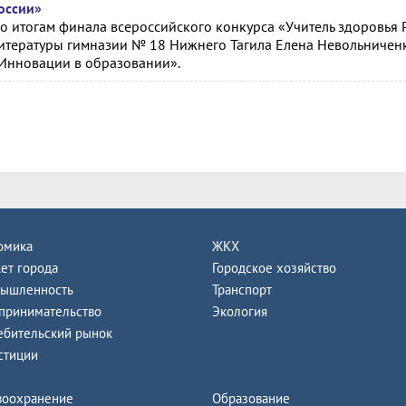
оссии»
о итогам финала всероссийского конкурса «Учитель здоровья Р
итературы гимназии № 18 Нижнего Тагила Елена Невольничен
Инновации в образовании».
омика
ЖКХ
ет города
Городское хозяйство
ышленность
Транспорт
принимательство
Экология
ебительский рынок
стиции
воохранение
Образование