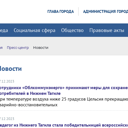
ГЛАВА ГОРОДА
АДМИНИСТРАЦИЯ ГОРО
реда
Социальная сфера
Общество
Правовые акты
ая
Пресс-центр
Новости
Новости
7.12.2023
отрудники «Облкоммунэнерго» принимают меры для сохране
отребителей в Нижнем Тагиле
ри температуре воздуха ниже 25 градусов Цельсия прекраща
варийно-восстановительных
7.12.2023
едагог из Нижнего Тагила стала победительницей всероссийск