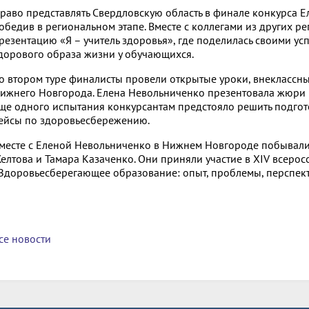
раво представлять Свердловскую область в финале конкурса Е
обедив в региональном этапе. Вместе с коллегами из других р
резентацию «Я – учитель здоровья», где поделилась своими ус
дорового образа жизни у обучающихся.
о втором туре финалисты провели открытые уроки, внеклассны
ижнего Новгорода. Елена Невольниченко презентовала жюри 
ще одного испытания конкурсантам предстояло решить подг
ейсы по здоровьесбережению.
месте с Еленой Невольниченко в Нижнем Новгороде побывали 
елтова и Тамара Казаченко. Они приняли участие в XIV всеро
Здоровьесберегающее образование: опыт, проблемы, перспект
се новости