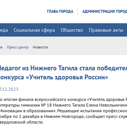
ГЛАВА ГОРОДА
АДМИНИСТРАЦИЯ ГОРО
реда
Социальная сфера
Общество
Правовые акты
ая
Пресс-центр
Новости
Педагог из Нижнего Тагила стала победите
конкурса «Учитель здоровья России»
7.12.2023
о итогам финала всероссийского конкурса «Учитель здоровья Р
итературы гимназии № 18 Нижнего Тагила Елена Невольничен
Инновации в образовании». Решающие испытания профессиона
оября по 1 декабря в Нижнем Новгороде, сообщает пресс-слу
вердловской области.