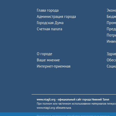
Глава города
Экон
Администрация города
Бюдж
Городская Дума
Пром
Счетная палата
Пред
Потр
Инве
О городе
Здра
Ваше мнение
Обес
Интернет-приемная
Соци
www.ntagil.org
- официальный сайт города Нижний Тагил
При полном или частичном использовании материалов гиперсс
www.ntagil.org
обязательна.
Политика в отношении обработки персональных данных