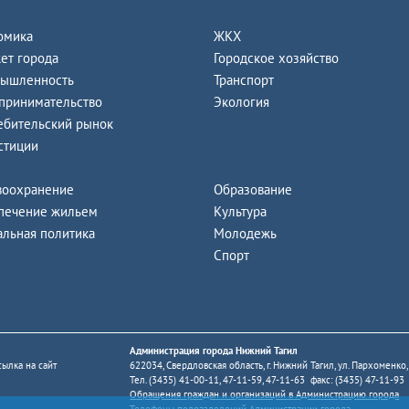
омика
ЖКХ
ет города
Городское хозяйство
ышленность
Транспорт
принимательство
Экология
ебительский рынок
стиции
воохранение
Образование
печение жильем
Культура
альная политика
Молодежь
Спорт
Администрация города Нижний Тагил
ылка на сайт
622034, Свердловская область, г. Нижний Тагил, ул. Пархоменко,
Тел. (3435) 41-00-11, 47-11-59, 47-11-63 факс: (3435) 47-11-93
Обращения граждан и организаций в Администрацию города
Телефоны подразделений Администрации города