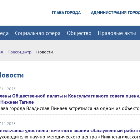
ГЛАВА ГОРОДА
АДМИНИСТРАЦИЯ ГОРО
реда
Социальная сфера
Общество
Правовые акты
ая
Пресс-центр
Новости
Новости
7.11.2023
лены Общественной палаты и Консультативного совета оцен
 Нижнем Тагиле
лава города Владислав Пинаев встретился на одном из объект
7.11.2023
агильчанка удостоена почетного звания «Заслуженный работ
уководителю научно-методического центра «Нижнетагильског