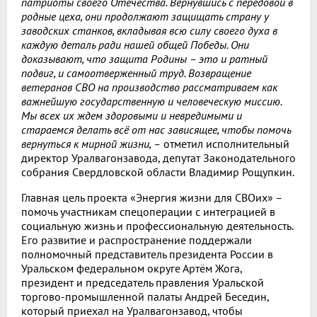
патриоты своего Отечества. Вернувшись с передовой в
родные цеха, они продолжают защищать страну у
заводских станков, вкладывая всю силу своего духа в
каждую деталь ради нашей общей Победы. Они
доказывают, что защита Родины – это и ратный
подвиг, и самоотверженный труд. Возвращение
ветеранов СВО на производство рассматриваем как
важнейшую государственную и человеческую миссию.
Мы всех их ждем здоровыми и невредимыми и
стараемся делать всё от нас зависящее, чтобы помочь
вернуться к мирной жизни, –
отметил исполнительный
директор Уралвагонзавода, депутат Законодательного
собрания Свердловской области Владимир Рощупкин.
Главная цель проекта «Энергия жизни для СВОих» –
помочь участникам спецоперации с интеграцией в
социальную жизнь и профессиональную деятельность.
Его развитие и распространение поддержали
полномочный представитель президента России в
Уральском федеральном округе Артём Жога,
президент и председатель правления Уральской
торгово-промышленной палаты Андрей Беседин,
который приехал на Уралвагонзавод, чтобы