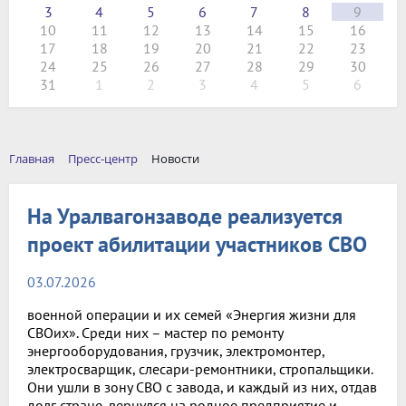
3
4
5
6
7
8
9
10
11
12
13
14
15
16
17
18
19
20
21
22
23
24
25
26
27
28
29
30
31
1
2
3
4
5
6
Главная
Пресс-центр
Новости
На Уралвагонзаводе реализуется
проект абилитации участников СВО
03.07.2026
военной операции и их семей «Энергия жизни для
СВОих». Среди них – мастер по ремонту
энергооборудования, грузчик, электромонтер,
электросварщик, слесари-ремонтники, стропальщики.
Они ушли в зону СВО с завода, и каждый из них, отдав
долг стране, вернулся на родное предприятие и