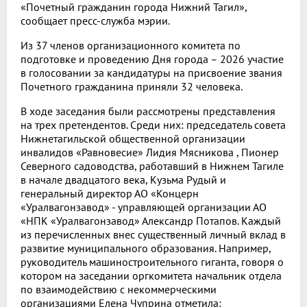
«Почетный гражданин города Нижний Тагил»,
сообщает пресс-служба мэрии.
Из 37 членов организационного комитета по
подготовке и проведению Дня города – 2026 участие
в голосовании за кандидатуры на присвоение звания
Почетного гражданина приняли 32 человека.
В ходе заседания были рассмотрены представления
на трех претендентов. Среди них: председатель совета
Нижнетагильской общественной организации
инвалидов «Равновесие» Лидия Мясникова , Пионер
Северного садоводства, работавший в Нижнем Тагиле
в начале двадцатого века, Кузьма Рудый и
генеральный директор АО «Концерн
«Уралвагонзавод» - управляющей организации АО
«НПК «Уралвагонзавод» Александр Потапов. Каждый
из перечисленных внес существенный личный вклад в
развитие муниципального образования. Например,
руководитель машиностроительного гиганта, говоря о
котором на заседании оргкомитета начальник отдела
по взаимодействию с некоммерческими
организациями Елена Чуприна отметила: