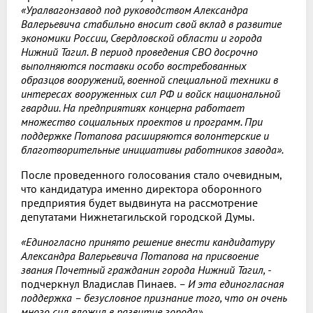
«Уралвагонзавод под руководством Александра
Валерьевича стабильно вносит свой вклад в развитие
экономики России, Свердловской области и города
Нижний Тагил. В период проведения СВО досрочно
выполняются поставки особо востребованных
образцов вооружений, военной специальной техники в
интересах вооруженных сил РФ и войск национальной
гвардии. На предприятиях концерна работает
множество социальных проектов и программ. При
поддержке Потапова расширяются волонтерские и
благотворительные инициативы работников завода».
После проведенного голосования стало очевидным,
что кандидатура именно директора оборонного
предприятия будет выдвинута на рассмотрение
депутатами Нижнетагильской городской Думы.
«Единогласно принято решение внести кандидатуру
Александра Валерьевича Потапова на присвоение
звания Почетный гражданин города Нижний Тагил, -
подчеркнул Владислав Пинаев.
– И эта единогласная
поддержка – безусловное признание того, что он очень
много сил вложил в развитие города».