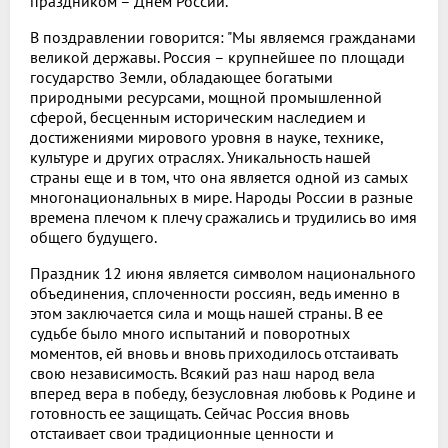
праздником – Днем России.
В поздравлении говорится: "Мы являемся гражданами
великой державы. Россия – крупнейшее по площади
государство Земли, обладающее богатыми
природными ресурсами, мощной промышленной
сферой, бесценным историческим наследием и
достижениями мирового уровня в науке, технике,
культуре и других отраслях. Уникальность нашей
страны еще и в том, что она является одной из самых
многонациональных в мире. Народы России в разные
времена плечом к плечу сражались и трудились во имя
общего будущего.
Праздник 12 июня является символом национального
объединения, сплоченности россиян, ведь именно в
этом заключается сила и мощь нашей страны. В ее
судьбе было много испытаний и поворотных
моментов, ей вновь и вновь приходилось отстаивать
свою независимость. Всякий раз наш народ вела
вперед вера в победу, безусловная любовь к Родине и
готовность ее защищать. Сейчас Россия вновь
отстаивает свои традиционные ценности и