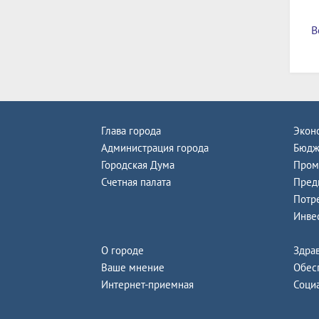
В
Глава города
Экон
Администрация города
Бюдж
Городская Дума
Пром
Счетная палата
Пред
Потр
Инве
О городе
Здра
Ваше мнение
Обес
Интернет-приемная
Соци