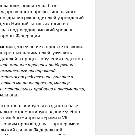
ованиям, появятся на базе
осударственного профессионального
в поздравил руководителей учреждений
, что Нижний Тагил как один из
 раз подтвердил высокий уровень
тороны Федерации.
етила, что участие в проекте позволит
онкретных нанимателей, улучшить
дателей в процесс обучения студентов.
ртное машиностроение» поддержана
ромышленных предприятий.
мать непосредственное участие в
чества в машиностроении, мастер
-измерительных приборов и автоматики,
зала она.
порт» планируется создать на базе
тально отремонтируют здание учебно-
ят учебными тренажерами и VR-
словиям производства. Партнерами в
ральский филиал Федеральной