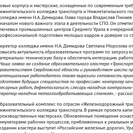
овые корпуса и мастерские, оснащенные по современным треб
ижнетагильского колледжа транспорта и Нижнетагильского г
олледжа имени Н.А. Демидова. Глава города Владислав Пинае
 началом нового важного этапа в деятельности СПО. Он отметил
лючевых промышленных центров Среднего Урала в очередной
рофессиональной подготовки молодых кадров и доверие со с
иректор колледжа имени Н.А. Демидова Светлана Морозова отм
овысить актуальность образовательных программ по запросу к
атериально-техническую базу и обеспечить интеграцию работо
Наша заявка на создание образовательного кластера «Транспо
равительством Свердловской области и руководством шести п
отенциальные работодатели также выразили готовность прини
одготовке будущих специалистов по профессиям: контролер ка
лесарных работ, дефектоскопист, слесарь-наладчик контрольно
ператор-наладчик металлообрабатывающих станков
», - расска
бразовательный комплекс по отрасли «Железнодорожный транс
ижнетагильского колледжа транспорта. В рамках проекта капи
роизводственных мастерских. Обновленные помещения оснаст
имуляторами рабочих процессов, приближенных к реальным у
оздании кластера выступят «Российские железные дороги», У