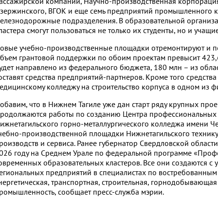
ассажирской компании, Научно-производственная корпорация 
зержинского, ВГОК и еще семь предприятий промышленного ком
елезнодорожные подразделения. В образовательной организа
ластера смогут пользоваться не только их студенты, но и учащ
овые учебно-производственные площадки отремонтируют и пол
бъем грантовой поддержки по обоим проектам превысит 423,6
удет направлено из федерального бюджета, 180 млн – из обла
оставят средства предприятий-партнеров. Кроме того средств
едицинскому колледжу на строительство корпуса в одном из ф
обавим, что в Нижнем Тагиле уже дан старт ряду крупных про
родолжаются работы по созданию Центра профессиональных 
ижнетагильского горно-металлургического колледжа имени Ч
чебно-производственной площадки Нижнетагильского техни
роизводств и сервиса. Ранее губернатор Свердловской области
026 году на Среднем Урале по федеральной программе «Профе
овременных образовательных кластеров. Все они создаются с 
егиональных предприятий в специалистах по востребованным 
нергетическая, транспортная, строительная, горнодобывающая 
ромышленность, сообщает пресс-служба мэрии.