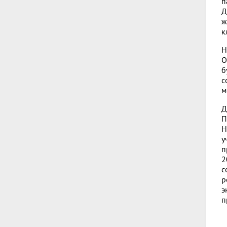
п
Д
ж
к
Н
О
б
с
м
Д
П
Н
у
п
2
с
р
э
п