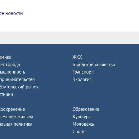
се новости
омика
ЖКХ
ет города
Городское хозяйство
ышленность
Транспорт
принимательство
Экология
ебительский рынок
стиции
воохранение
Образование
печение жильем
Культура
альная политика
Молодежь
Спорт