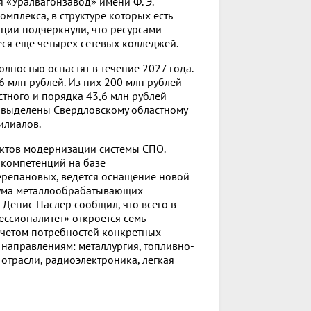
«Уралвагонзавод» имени Ф. Э.
плекса, в структуре которых есть
ции подчеркнули, что ресурсами
иеся еще четырех сетевых колледжей.
ностью оснастят в течение 2027 года.
 млн рублей. Из них 200 млн рублей
стного и порядка 43,6 млн рублей
а выделены Свердловскому областному
илиалов.
ектов модернизации системы СПО.
компетенций на базе
ерепановых, ведется оснащение новой
кума металлообрабатывающих
 Денис Паслер сообщил, что всего в
ссионалитет» откроется семь
учетом потребностей конкретных
направлениям: металлургия, топливно-
отрасли, радиоэлектроника, легкая