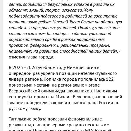
детей, добившихся безусловных успехов в различных
областях знаний, спорта, искусства. Хочу
поблагодарить педагогов и родителей за воспитание
талантливых ребят. Нижний Тагил богат на одаренную
молодежь и прекрасных учителей. Отмечу, что все это
стало возможным благодаря созданию уникальной
образовательной среды в рамках национальных
проектов, федеральных и региональных программ,
нацеленных на развитие способностей наших детей»
, -
отметил глава города.
В 2025–2026 учебном году Нижний Тагил в
очередной раз укрепил позиции интеллектуального
лидера региона. Копилка города пополнилась 122
призовыми местами на региональном этапе
Всероссийской олимпиады школьников. Настоящим
ее триумфатором стал Михаил Веверица, завоевавший
звание победителя заключительного этапа России по
русскому языку.
Тагильские ребята показали феноменальные
результаты, став призерами сразу по нескольким
предметам. Перечневые олимпиады МГУ, Высшей