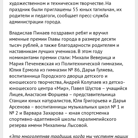
художественном и техническом творчестве. На
праздник были приглашены 55 юных тагильчан, их
родители и педагоги, сообщает пресс-служба
администрации города.
Владислав Пинаев поздравил ребят и вручил
именные премии Главы города в размере десяти
тысяч рублей, а также благодарности родителям и
наставникам лучших учеников. В этом году
номинантами премии стали: Михали Веверица и
Мария Печенежская из Политехнической гимназии,
Юлия Ермола из гимназии № 86, Дарья Гуляева,
воспитанница Городского дворца детского и
юношеского творчества, Андрей Колупаев из детско-
юношеского центра «Мир», Павел Шустов – учащийся
Лицея, Анастасия Форшева – представительница
Станции юных натуралистов, Юля Григорьева и Дарья
Арсенова – воспитанницы музыкальных школ № 1 и
№ 2 и Варвара Захарова – юная спортсменка
спортивно-адаптивной школы паралимпийского
резерва имени Михалины Лысовой.
«Это многолетняя традиция, когда мы чествуем наших