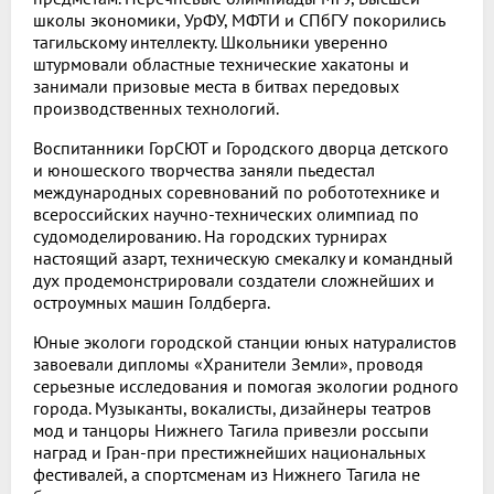
школы экономики, УрФУ, МФТИ и СПбГУ покорились
тагильскому интеллекту. Школьники уверенно
штурмовали областные технические хакатоны и
занимали призовые места в битвах передовых
производственных технологий.
Воспитанники ГорСЮТ и Городского дворца детского
и юношеского творчества заняли пьедестал
международных соревнований по робототехнике и
всероссийских научно-технических олимпиад по
судомоделированию. На городских турнирах
настоящий азарт, техническую смекалку и командный
дух продемонстрировали создатели сложнейших и
остроумных машин Голдберга.
Юные экологи городской станции юных натуралистов
завоевали дипломы «Хранители Земли», проводя
серьезные исследования и помогая экологии родного
города. Музыканты, вокалисты, дизайнеры театров
мод и танцоры Нижнего Тагила привезли россыпи
наград и Гран-при престижнейших национальных
фестивалей, а спортсменам из Нижнего Тагила не