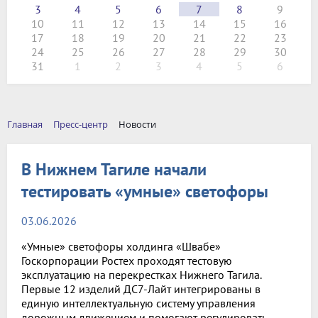
3
4
5
6
7
8
9
10
11
12
13
14
15
16
17
18
19
20
21
22
23
24
25
26
27
28
29
30
31
1
2
3
4
5
6
Главная
Пресс-центр
Новости
В Нижнем Тагиле начали
тестировать «умные» светофоры
03.06.2026
«Умные» светофоры холдинга «Швабе»
Госкорпорации Ростех проходят тестовую
эксплуатацию на перекрестках Нижнего Тагила.
Первые 12 изделий ДС7-Лайт интегрированы в
единую интеллектуальную систему управления
дорожным движением и помогают регулировать