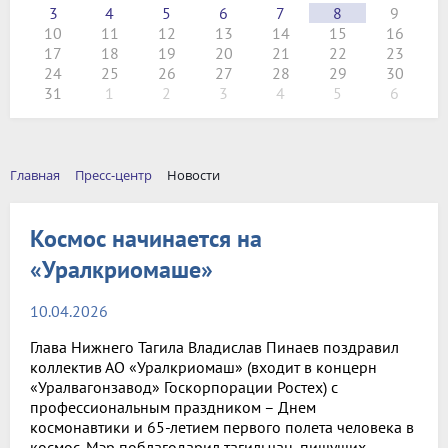
3
4
5
6
7
8
9
10
11
12
13
14
15
16
17
18
19
20
21
22
23
24
25
26
27
28
29
30
31
1
2
3
4
5
6
Главная
Пресс-центр
Новости
Космос начинается на
«Уралкриомаше»
10.04.2026
Глава Нижнего Тагила Владислав Пинаев поздравил
коллектив АО «Уралкриомаш» (входит в концерн
«Уралвагонзавод» Госкорпорации Ростех) с
профессиональным праздником – Днем
космонавтики и 65-летием первого полета человека в
космос. Мэр поблагодарил тагильчан, пишущих