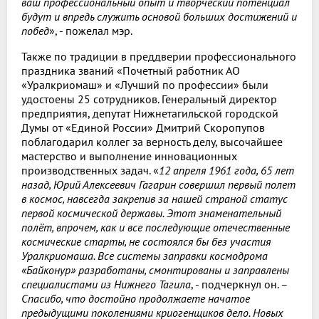
ваш профессиональный опыт и творческий потенциал
будут и впредь служить основой больших достижений и
побед
», - пожелал мэр.
Также по традиции в преддверии профессионального
праздника званий «Почетный работник АО
«Уралкриомаш» и «Лучший по профессии» были
удостоены 25 сотрудников. Генеральный директор
предприятия, депутат Нижнетагильской городской
Думы от «Единой России» Дмитрий Скоропупов
поблагодарил коллег за верность делу, высочайшее
мастерство и выполнение инновационных
производственных задач. «
12 апреля 1961 года, 65 лет
назад, Юрий Алексеевич Гагарин совершил первый полет
в космос, навсегда закрепив за нашей страной статус
первой космической державы. Этот знаменательный
полёт, впрочем, как и все последующие отечественные
космические старты, не состоялся бы без участия
Уралкриомаша. Все системы заправки космодрома
«Байконур» разработаны, смонтированы и заправлены
специалистами из Нижнего Тагила
, - подчеркнул он. –
Спасибо, что достойно продолжаете начатое
предыдущими поколениями криогенщиков дело. Новых