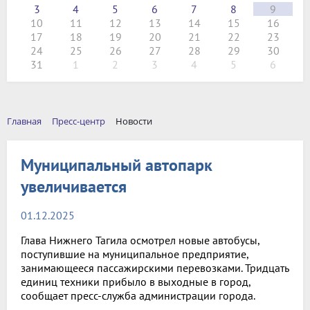
3
4
5
6
7
8
9
10
11
12
13
14
15
16
17
18
19
20
21
22
23
24
25
26
27
28
29
30
31
1
2
3
4
5
6
Главная
Пресс-центр
Новости
Муниципальный автопарк
увеличивается
01.12.2025
Глава Нижнего Тагила осмотрел новые автобусы,
поступившие на муниципальное предприятие,
занимающееся пассажирскими перевозками. Тридцать
единиц техники прибыло в выходные в город,
сообщает пресс-служба администрации города.