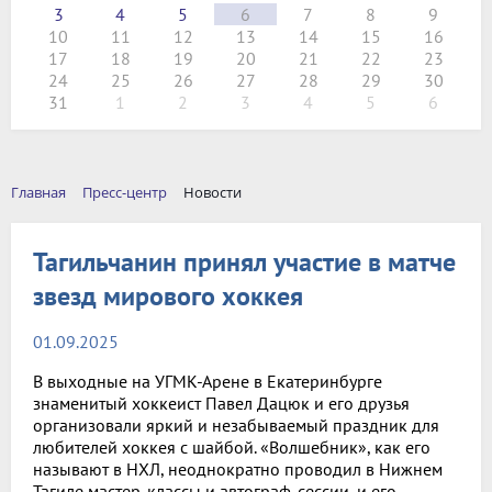
3
4
5
6
7
8
9
10
11
12
13
14
15
16
17
18
19
20
21
22
23
24
25
26
27
28
29
30
31
1
2
3
4
5
6
Главная
Пресс-центр
Новости
Тагильчанин принял участие в матче
звезд мирового хоккея
01.09.2025
В выходные на УГМК-Арене в Екатеринбурге
знаменитый хоккеист Павел Дацюк и его друзья
организовали яркий и незабываемый праздник для
любителей хоккея с шайбой. «Волшебник», как его
называют в НХЛ, неоднократно проводил в Нижнем
Тагиле мастер-классы и автограф-сессии, и его