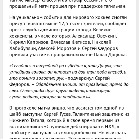
прощальный матч прошел при поддержке тагильчан.
На уникальном событии для мирового хоккея смогли
присутствовать свыше 12,5 тысяч зрителей, сообщает
пресс-служба администрации города. Великие
хоккеисты, в числе которых, Александр Овечкин,
Кирилл Капризов, Вячеслав Фетисов, Николай
Хабибуллин, Алексей Морозов и Сергей Федоров
приняли участие в прощальном матче Павла Дацюка.
«Сегодня я в очередной раз убедился, что Дацюк, это
умнейшая голова, он читает на два-три хода вперед, и
это помимо золотых рук, -
подчеркнул Сергей
Федоров.
– Обалденные эмоции от праздника, прямо до
слез. Очень рады друг друга видеть, атмосфера
сумасшедшая, прекрасно пообщались».
В протоколе матча видно, что ассистентом одной из
шайб выступил Сергей Гусев. Талантливый защитник из
Нижнего Тагила, который в свое время первым из
воспитанников «Спутника» дебютировал в НХЛ, в
этой игре выступал за команду «белых». Но выиграть
ему в этот день не удалось. Знаковую символичную