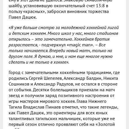
шайбу, установившую окончательный счет 13:8 в
пользу «красных», забросил виновник торжества
Павел Дацюк.
«Я уже больше смотрю за молодежной хоккейной лигой
и детским хоккеем. Много школ у нас, много стадионов
открылось – это замечательно. Хоккейная братия
разрастается,
- подчеркнул «magic man».
– Все
только начинается. Впереди новый матч, только на
другом поле. Я думаю, и мне, и нам еще многое нужно
сделать и не только в хоккее».
Город с замечательными хоккейными традициями, где
родились Сергей Шепелев, Александр Балдин, Никита
Сошников и Александр Радулов, не остался в стороне
от события. Десятки болельщиков приехали на матч
звезд и получили заряд позитивного настроения от
игры мастеров мирового хоккея. Глава Нижнего
Тагила Владислав Пинаев отметил, что такие легенды,
как Павел Дацюк, это ориентиры для всех юных
талантливых тагильских мальчишек, которые уже не
первый сезон отлично проявляют себя на «Золотой