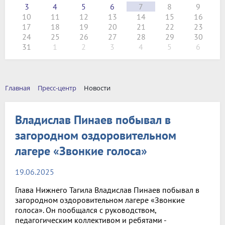
3
4
5
6
7
8
9
10
11
12
13
14
15
16
17
18
19
20
21
22
23
24
25
26
27
28
29
30
31
1
2
3
4
5
6
Главная
Пресс-центр
Новости
Владислав Пинаев побывал в
загородном оздоровительном
лагере «Звонкие голоса»
19.06.2025
Глава Нижнего Тагила Владислав Пинаев побывал в
загородном оздоровительном лагере «Звонкие
голоса». Он пообщался с руководством,
педагогическим коллективом и ребятами -