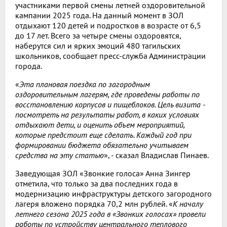
участниками первой смены летней оздоровительной
кампании 2025 года. На данный момент в ЗОЛ
отдыхают 120 детей и подростков в возрасте от 6,5
до 17 лет. Всего за четыре смены оздоровятся,
наберутся сил и ярких эмоций 480 тагильских
школьников, сообщает пресс-служба Администрации
города.
«
Эта плановая поездка по загородным
оздоровительным лагерям, где проведены работы по
восстановлению корпусов и пищеблоков. Цель визита -
посмотреть на результаты работ, в каких условиях
отдыхают дети, и оценить объем мероприятий,
которые предстоит еще сделать. Каждый год при
формировании бюджета обязательно учитываем
средства на эту статью
», - сказал Владислав Пинаев.
Заведующая ЗОЛ «Звонкие голоса» Анна Зингер
отметила, что только за два последних года в
модернизацию инфраструктуры детского загородного
лагеря вложено порядка 70,2 млн рублей. «
К началу
летнего сезона 2025 года в «Звонких голосах» провели
работы по устройству центрального теплового