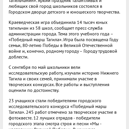
тагильчанин». Яркий праздник талантливых и
любящих свой город школьников состоялся в
Городском дворце детского и юношеского творчества.
Краеведческая игра объединила 14 тысяч юных
тагильчан из 58 школ, сообщает пресс-служба
администрации города. Тема этого учебного года –
«Победный марш Тагила». Игра была посвящена Году
семьи, 80-летию Победы в Великой Отечественной
войне и, конечно, родному городу – Городу трудовой
доблести.
С сентября по май школьники вели
исследовательскую работу, изучали историю Нижнего
Тагила и своих семей, принимали участие в
творческих конкурсах. Все работы и выступления
оценили по достоинству.
23 учащихся стали победителями городского
исследовательского конкурса «Победный марш
Тагила». 245 работ отмечено за творческое участие в
фотоквесте. 12 лучших отрядов - победители
городского этапа смотра строя и песни «Мы -