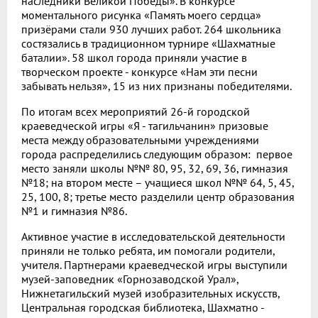
наследники Великой Победы». В конкурсе
моментального рисунка «Память моего сердца»
призёрами стали 930 лучших работ. 264 школьника
состязались в традиционном турнире «Шахматные
баталии». 58 школ города приняли участие в
творческом проекте - конкурсе «Нам эти песни
забывать нельзя», 15 из них признаны победителями.
По итогам всех мероприятий 26-й городской
краеведческой игры «Я - тагильчанин» призовые
места между образовательными учреждениями
города распределились следующим образом: первое
место заняли школы №№ 80, 95, 32, 69, 36, гимназия
№18; на втором месте – учащиеся школ №№ 64, 5, 45,
25, 100, 8; третье место разделили центр образования
№1 и гимназия №86.
Активное участие в исследовательской деятельности
приняли не только ребята, им помогали родители,
учителя. Партнерами краеведческой игры выступили
музей-заповедник «Горнозаводской Урал»,
Нижнетагильский музей изобразительных искусств,
Центральная городская библиотека, Шахматно -